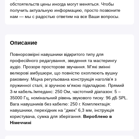
обстоятельств цены иногда могут меняться. Чтобы
получить актуальную информацию, просто позвоните
нам — мы с радостью ответим на все Ваши вопросы.
Описание
Повнорозмірні навушники відкритого типу для
професійного редагування, зведення та мастерингу
аудіо. Прозоре просторове звучання. М'які змінні
велюрові амбушюри, що повністю охоплюють вушну
раковину. Міцна регульована конструкція наголів’я з
пружинної сталі, зі зручною м'якою підкладкою. Прямий
3-м кабель.Імпеданс: 250 Ом, частотний діапазон: 5 –
35000 Гц, номінальний рівень звукового тиску: 96 дБ SPL.
Вага навушників без кабелю: 250 г. Комплектація:
навушники, перехідник на “джек” 6,3 мм, інструкція
користувача, сумка для зберігання.
Вироблено в
Німеччині