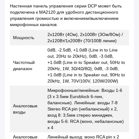
Настенная панель управления серии DCP может быть
подключена к MA2120 для удобного дистанционного
управления громкостью и включением/выключением
микрофонных каналов.
2x120Вт (4Ом), 2х100Вт (3Ом/8Ом) /
Мощность
2х120Вт/1х200Вт (70/100В линии)
0dB, -2.5dB, +1.0dB (Line in to Line
out, 20Hz to 20kHz), 0dB, -3.0dB,
Частотный
+1.0dB (Line in to Speaker out, 50Hz to
диапазон
20kHz, 1W, 3Ω/4Ω/8Ω), 0dB, -3.0dB,
+1.0dB (Line in to Speaker out, 90Hz to
20kHz, 1W, 70V/100V, 120W/200W)
Микрофонные/линейные: Входы 1-6
(3 х 3.5мм Euroblock 6-пин,
балансные). Линейные: входы 7-8
Аналоговые
Stereo RCA pin (небалансный) x 2,
входы
вход 8: 3,5мм стерео миниджек,
входы 5-6: RCA (моно, небалансные)
х 4
Аналоговые
Линейный выход: моно RCA pin x 2