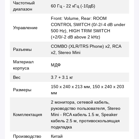
Частотный
60 Гц - 22 кГц (-10дБ)
диапазон
Front: Volume, Rear: ROOM
CONTROL SWITCH (0/-2/-4 dB under
Управление
500 Hz), HIGH TRIM SWITCH
(+2/0/-2 dB above 2 kHz)
COMBO (XLR/TRS Phone) x2, RCA
Разъемы
x2, Stereo Mini
Материал
МДФ
корпуса
Вес
3.7 + 3.1 кг
150 х 240 х 213 мм, 150 х 240 х 203
Размеры
мм
2 монитора, сетевой кабель,
руководство пользователя, Stereo
Комплектация
Mini - RCA кабель 1.5 м, Speaker
кабель 2.5 м, противоскользящая
подкладка
Производство
Китай