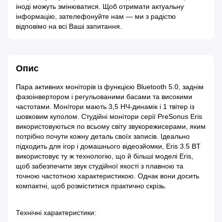
іноді можуть змінюватися. Щоб отримати актуальну
інформацію, зателефонуйте нам — ми з радістю
відповімо на всі Ваші запитання.
Опис
Пара активних моніторів із функцією Bluetooth 5.0, заднім
фазоінвертором і регульованими басами та високими
частотами. Монітори мають 3,5 НЧ-динамік і 1 твітер із
шовковим куполом. Студійні монітори серії PreSonus Eris
використовуються по всьому світу звукорежисерами, яким
потрібно почути кожну деталь своїх записів. Ідеально
підходить для ігор і домашнього відеозйомки, Eris 3.5 BT
використовує ту ж технологію, що й більші моделі Eris,
щоб забезпечити звук студійної якості з плавною та
точною частотною характеристикою. Однак вони досить
компактні, щоб розміститися практично скрізь.
Технічні характеристики: