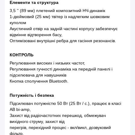
Елементи та структура
3,5 '' (89 мм) плетений композитний НЧ-динамік
1-дюймовий (25 мм) твітер із надлегким шовковим
куполом
Акустичний отвір на задній частині корпусу забезпечує
відмінне відтворення басу,
Оптимізовані внутрішні ребра для гасіння резонансів.
КОНТРОЛЬ
Регулювання високих і низьких частот,
Регулювання гучності динаміка на передній панелі і
підсилювача для навушників
Кнопка сполучення Bluetooth.
Потужність і безпека
Підсилювач потужністю 50 Вт (25 Вт / с.), працює в класі
AB bi-amp,
Захист від радіочастотних перешкод, обмежувач
вихідного струму, захист від
перегрів, перехідний процес - вкл/викл, дозвуковий
фільтр,