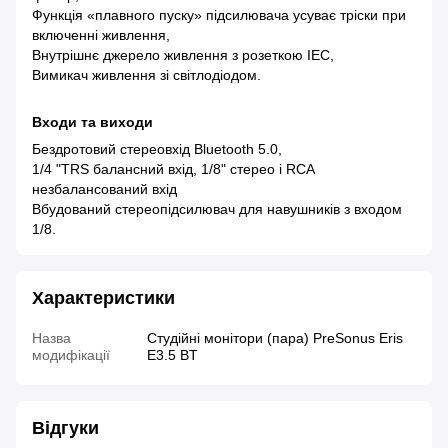
Функція «плавного пуску» підсилювача усуває тріски при
включенні живлення,
Внутрішнє джерело живлення з розеткою IEC,
Вимикач живлення зі світлодіодом.
Входи та виходи
Бездротовий стереовхід Bluetooth 5.0,
1/4 "TRS балансний вхід, 1/8" стерео і RCA
незбалансований вхід
Вбудований стереопідсилювач для навушників з входом
1/8.
Характеристики
Назва
Студійні монітори (пара) PreSonus Eris
модифікації
E3.5 BT
Відгуки