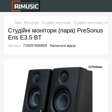
Звук
Монітори
Студійні монітори
Студійні монітори (пар
Студійні монітори (пара) PreSonus
Eris E3.5 BT
Артикул:
719297600859
Написати відгук