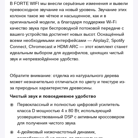
В FORTE WIFI мы внесли серьёзные изменения и вывели
превосходное звучание на новый уровень. Звучание этих
колонок такое же чёткое и насыщенное, как и в
оригинальной модели, а благодаря поддержке Wi-Fi
качество звука при беспроводной потоковой передаче с
вашего устройства достигнет новых высот. Оснащённый
всеми необходимыми интерфейсами — Airplay2, Spotify
Connect, Chromecast и HDMI ARC — этот комплект станет
идеальным выбором для аудиофилов, ценящих чистый
звук и непревзойдённое удобство.
Обратите внимание: отделка из натурального дерева
может незначительно отличаться по цвету и текстуре из-
за природных характеристик древесины.
Чистый звук и повседневное удобство
Первоклассный и полностью цифровой усилитель
класса D мощностью 4 x 80 Вт, использующий
усовершенствованный DSP с активным кроссовером
для получения чистого звука
4-дюймовый низкочастотный динамик,
разработанный на заказ, со специальным