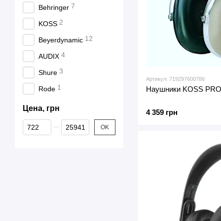
7
Behringer
2
KOSS
12
Beyerdynamic
4
AUDIX
3
Shure
Артикул: 719297600786
1
Наушники KOSS PR
Rode
Цена, грн
4 359 грн
От Цена, грн
До Цена, грн
OK