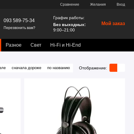
Сравнение
Желания
Вход
График работы:
093 589-75-34
Мой заказ
Без выходных:
Перезвонить вам?
9:00–21:00
Разное
Свет
Hi-Fi и Hi-End
Отображение:
вле
сначала дороже
по названию