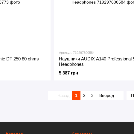
Артикул: 719297600584
ic DT 250 80 ohms
Наушники AUDIX A140 Professional S
Headphones
5 387 грн
Назад
1
2
3
Вперед
П