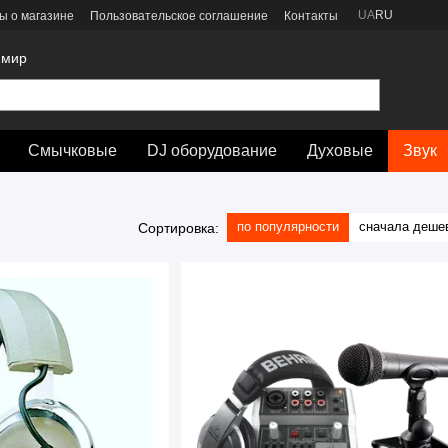
UA
RU
ы о магазине
Пользовательское соглашение
Контакты
 мир
Смычковые
DJ оборудование
Духовые
Звук
по популярности
сначала деше
Сортировка: