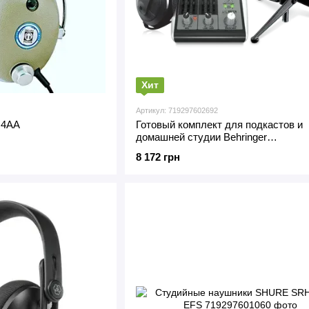
Хит
Артикул: 719297602692
O4AA
Готовый комплект для подкастов и
домашней студии Behringer
PODCASTUDIO 2 USB
8 172 грн