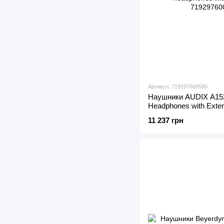
Артикул: 719297600586
Наушники AUDIX A152
Headphones with Exte
11 237 грн