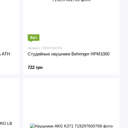
Хит
Артикул: 719297602703
a ATH
Студийные наушники Behringer HPM1000
722 грн