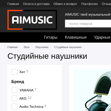
Перейти к основному контенту
Главная
Оплата и доставка
Обмен и возврат
Портфолио
Отзыв
AIMUSIC твой музыкальный
Гитары
Клавишные
Ударные
Главная
Звук
Наушники
Студийные наушники
Студийные наушники
3
Хит
Бренд
7
YAMAHA
12
AKG
4
Audio-Technica