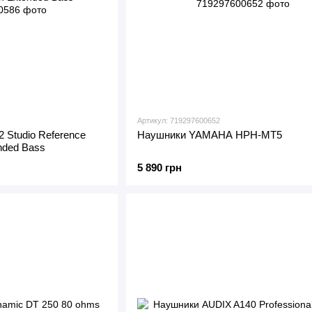
Артикул: 719297600652
 Studio Reference
Наушники YAMAHA HPH-MT5
nded Bass
5 890 грн