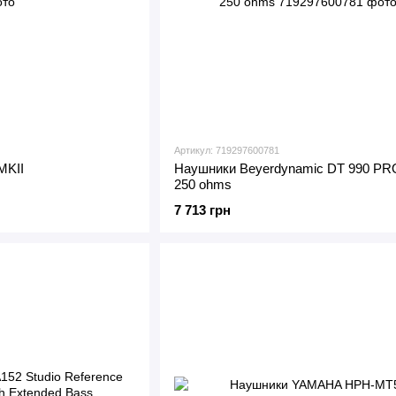
Артикул: 719297600781
MKII
Наушники Beyerdynamic DT 990 PR
250 ohms
7 713 грн