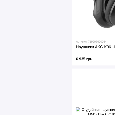
Артикул: 719297600764
Наушники AKG K361-
6 935 грн