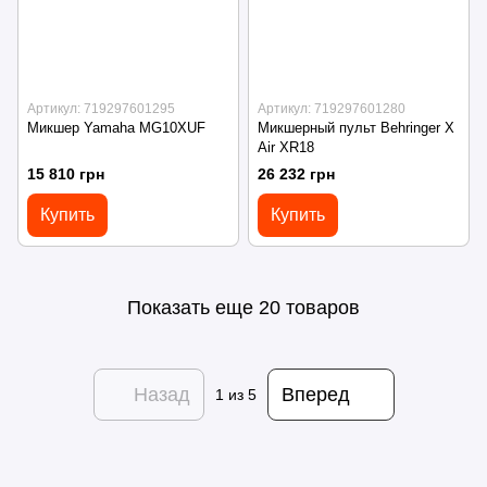
Артикул: 719297601295
Артикул: 719297601280
Микшер Yamaha MG10XUF
Микшерный пульт Behringer X
Air XR18
15 810 грн
26 232 грн
Купить
Купить
Показать еще 20 товаров
Назад
Вперед
1
из 5