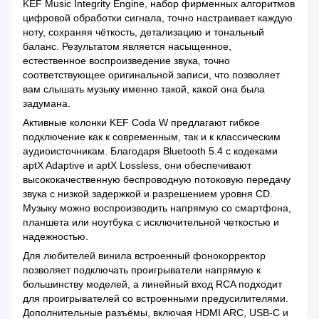
KEF Music Integrity Engine, набор фирменных алгоритмов
цифровой обработки сигнала, точно настраивает каждую
ноту, сохраняя чёткость, детализацию и тональный
баланс. Результатом является насыщенное,
естественное воспроизведение звука, точно
соответствующее оригинальной записи, что позволяет
вам слышать музыку именно такой, какой она была
задумана.
Активные колонки KEF Coda W предлагают гибкое
подключение как к современным, так и к классическим
аудиоисточникам. Благодаря Bluetooth 5.4 с кодеками
aptX Adaptive и aptX Lossless, они обеспечивают
высококачественную беспроводную потоковую передачу
звука с низкой задержкой и разрешением уровня CD.
Музыку можно воспроизводить напрямую со смартфона,
планшета или ноутбука с исключительной четкостью и
надежностью.
Для любителей винила встроенный фонокорректор
позволяет подключать проигрыватели напрямую к
большинству моделей, а линейный вход RCA подходит
для проигрывателей со встроенными предусилителями.
Дополнительные разъёмы, включая HDMI ARC, USB-C и