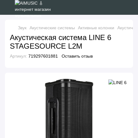
Звук
Акустические системы
Активные колонки
Акустиче
Акустическая система LINE 6
STAGESOURCE L2M
Артикул:
719297601881
Оставить отзыв