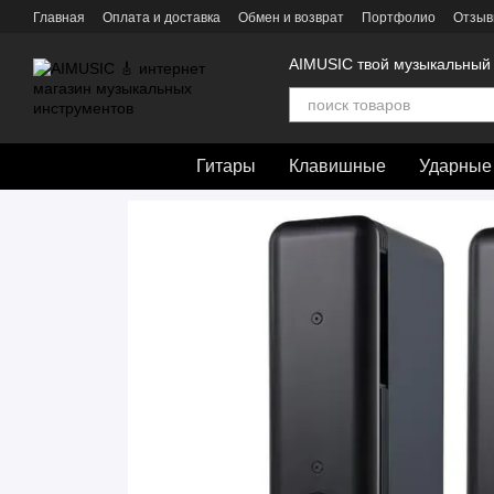
Перейти к основному контенту
Главная
Оплата и доставка
Обмен и возврат
Портфолио
Отзыв
AIMUSIC твой музыкальный
Гитары
Клавишные
Ударные