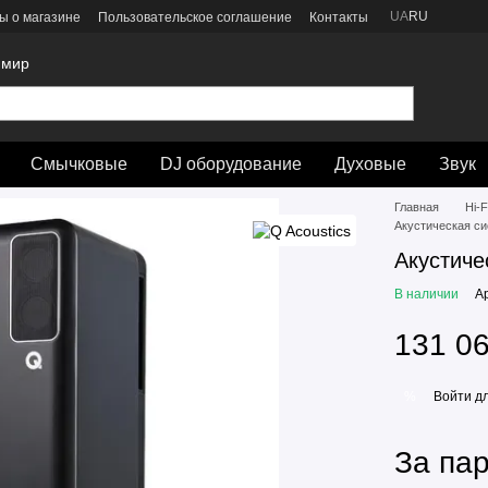
UA
RU
ы о магазине
Пользовательское соглашение
Контакты
 мир
Смычковые
DJ оборудование
Духовые
Звук
Главная
Hi-F
Акустическая си
Акустиче
В наличии
А
131 06
Войти
дл
%
За па