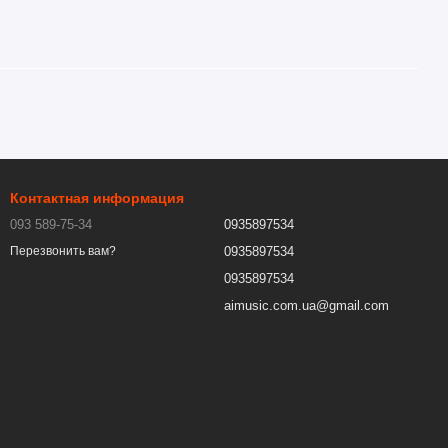
Контактная информация
093 589-75-34
0935897534
0935897534
Перезвонить вам?
0935897534
aimusic.com.ua@gmail.com