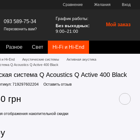
Сравнение
Желания
Вход
График работы:
093 589-75-34
Мой заказ
Без выходных:
Перезвонить вам?
9:00–21:00
Разное
Свет
Hi-Fi и Hi-End
i и Hi-End
Акустические системы
Активная акустика
стема Q Acoustics Q Active 400 Black
ская система Q Acoustics Q Active 400 Black
ртикул: 719297602204
Оставить отзыв
0 грн
я отображения накопительной скидки
ру