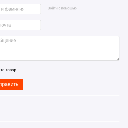
Войти с помощью
те товар
править