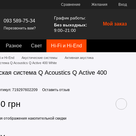
Сравнение
Желания
Вход
График работы:
093 589-75-34
Мой заказ
Без выходных:
Перезвонить вам?
9:00–21:00
Разное
Свет
Hi-Fi и Hi-End
i и Hi-End
Акустические системы
Активная акустика
стема Q Acoustics Q Active 400 White
ская система Q Acoustics Q Active 400
ртикул: 719297602209
Оставить отзыв
0 грн
я отображения накопительной скидки