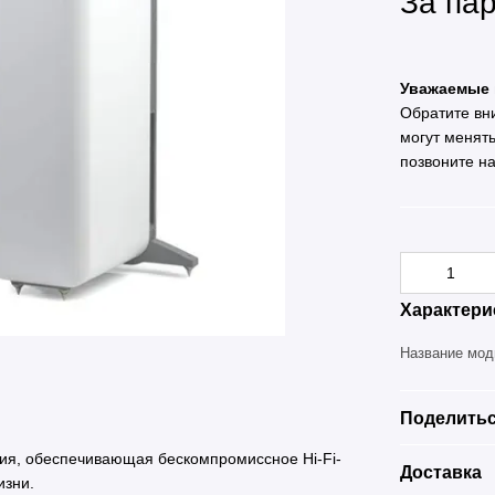
За па
Уважаемые 
Обратите вн
могут менят
позвоните н
Характери
Название мо
Поделитьс
ия, обеспечивающая бескомпромиссное Hi-Fi-
Доставка
изни.