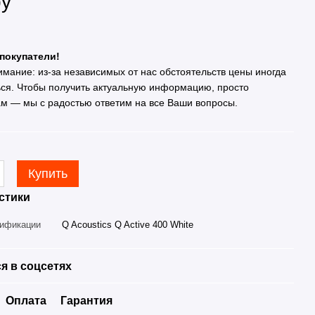
ру
покупатели!
имание: из-за независимых от нас обстоятельств цены иногда
ься. Чтобы получить актуальную информацию, просто
ам — мы с радостью ответим на все Ваши вопросы.
Купить
стики
дификации
Q Acoustics Q Active 400 White
я в соцсетях
Оплата
Гарантия