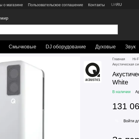
UA
RU
ы о магазине
Пользовательское соглашение
Контакты
 мир
Смычковые
DJ оборудование
Духовые
Звук
Главная
Hi-F
Акустическая си
Акустиче
White
В наличии
А
131 06
Войти
дл
%