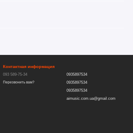
Контактная информация
093 589-75-34
0935897534
0935897534
Перезвонить вам?
0935897534
aimusic.com.ua@gmail.com