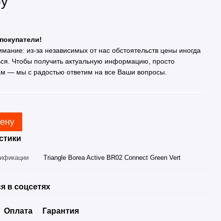
ру
покупатели!
имание: из-за независимых от нас обстоятельств цены иногда
ься. Чтобы получить актуальную информацию, просто
ам — мы с радостью ответим на все Ваши вопросы.
цену
стики
дификации
Triangle Borea Active BR02 Connect Green Vert
я в соцсетях
Оплата
Гарантия