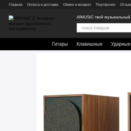
Перейти к основному контенту
Главная
Оплата и доставка
Обмен и возврат
Портфолио
Отзыв
AIMUSIC твой музыкальный
Гитары
Клавишные
Ударные