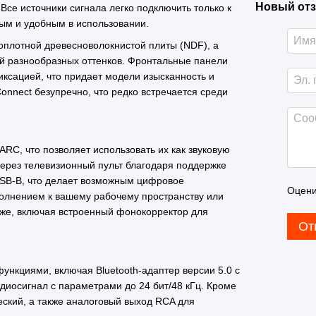
Новый отз
 Все источники сигнала легко подключить только к
ным и удобным в использовании.
коплотной древесноволокнистой плиты (NDF), а
ой разнообразных оттенков. Фронтальные панели
ксацией, что придает модели изысканность и
Connect безупречно, что редко встречается среди
ARC, что позволяет использовать их как звуковую
через телевизионный пульт благодаря поддержке
SB-B, что делает возможным цифровое
Оцени
полнением к вашему рабочему пространству или
 же, включая встроенный фонокорректор для
От
ункциями, включая Bluetooth-адаптер версии 5.0 с
диосигнал с параметрами до 24 бит/48 кГц. Кроме
еский, а также аналоговый выход RCA для