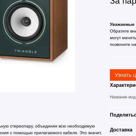
За па
Уважаемые 
Обратите вн
могут менят
позвоните н
Узнать 
Характери
Название мо
Поделитьс
альную стереопару, объединяя всю необходимую
Доставка
чения с помощью прилагаемого кабеля. Это значит,