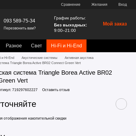
Сравнение
Желания
Вход
График работы:
093 589-75-34
Мой заказ
Без выходных:
Перезвонить вам?
9:00–21:00
Разное
Свет
Hi-Fi и Hi-End
i и Hi-End
Акустические системы
Активная акустика
тема Triangle Borea Active BR02 Connect Green Vert
ская система Triangle Borea Active BR02
Green Vert
ртикул: 719297602227
Оставить отзыв
уточняйте
я отображения накопительной скидки