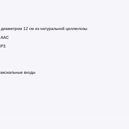
 диаметром 12 см из натуральной целлюлозы
, AAC
MP3.
оаксиальные входы