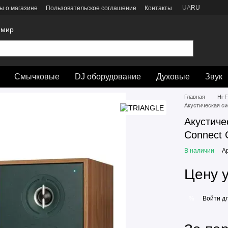
UA
RU
ы о магазине
Пользовательское соглашение
Контакты
 мир
Смычковые
DJ оборудование
Духовые
Звук
Главная
Hi-F
Акустическая сис
Акустиче
Connect 
В наличии
А
Цену 
Войти
дл
%