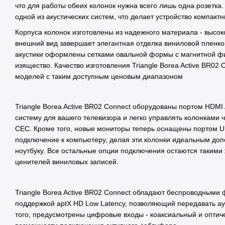
что для работы обеих колонок нужна всего лишь одна розетка.
одной из акустических систем, что делает устройство компакт
Корпуса колонок изготовлены из надежного материала - высо
внешний вид завершает элегантная отделка виниловой пленк
акустики оформлены сетками овальной формы с магнитной фи
изящество. Качество изготовления Triangle Borea Active BR02 
моделей с таким доступным ценовым диапазоном
Triangle Borea Active BR02 Connect оборудованы портом HDMI 
систему для вашего телевизора и легко управлять колонками 
CEC. Кроме того, новые мониторы теперь оснащены портом U
подключение к компьютеру, делая эти колонки идеальным до
ноутбуку. Все остальные опции подключения остаются такими
ценителей виниловых записей.
Triangle Borea Active BR02 Connect обладают беспроводными ф
поддержкой aptX HD Low Latency, позволяющий передавать ау
того, предусмотрены цифровые входы - коаксиальный и оптич