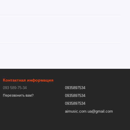
Контактная информация
093 589-75-34
0935897534
0935897534
Перезвонить вам?
0935897534
aimusic.com.ua@gmail.com