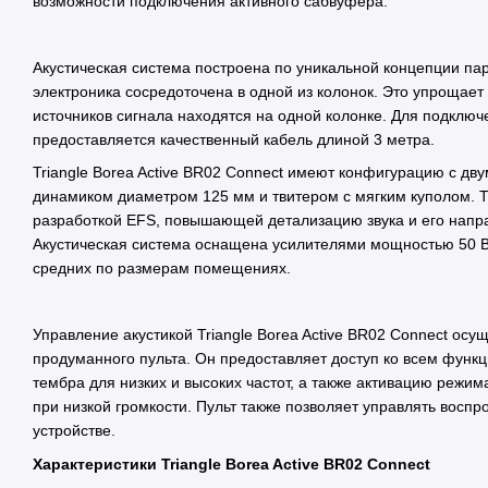
возможности подключения активного сабвуфера.
Акустическая система построена по уникальной концепции па
электроника сосредоточена в одной из колонок. Это упрощает
источников сигнала находятся на одной колонке. Для подключ
предоставляется качественный кабель длиной 3 метра.
Triangle Borea Active BR02 Connect имеют конфигурацию с д
динамиком диаметром 125 мм и твитером с мягким куполом. Т
разработкой EFS, повышающей детализацию звука и его напра
Акустическая система оснащена усилителями мощностью 50 В
средних по размерам помещениях.
Управление акустикой Triangle Borea Active BR02 Connect осу
продуманного пульта. Он предоставляет доступ ко всем функц
тембра для низких и высоких частот, а также активацию режим
при низкой громкости. Пульт также позволяет управлять вос
устройстве.​​​​​​​
Характеристики Triangle Borea Active BR02 Connect