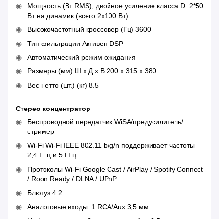
Мощность (Вт RMS), двойное усиление класса D: 2*50
Вт на динамик (всего 2x100 Вт)
Высокочастотный кроссовер (Гц) 3600
Тип фильтрации Активен DSP
Автоматический режим ожидания
Размеры (мм) Ш х Д х В 200 х 315 х 380
Вес нетто (шт.) (кг) 8,5
Стерео концентратор
Беспроводной передатчик WiSA/предусилитель/
стример
Wi-Fi Wi-Fi IEEE 802.11 b/g/n поддерживает частоты
2,4 ГГц и 5 ГГц
Протоколы Wi-Fi Google Cast / AirPlay / Spotify Connect
/ Roon Ready / DLNA / UPnP
Блютуз 4.2
Аналоговые входы: 1 RCA/Aux 3,5 мм