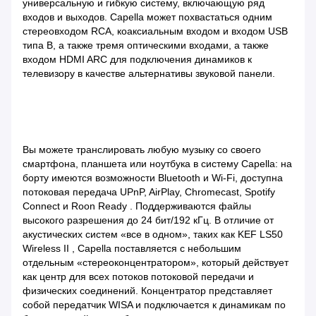
универсальную и гибкую систему, включающую ряд
входов и выходов. Capella может похвастаться одним
стереовходом RCA, коаксиальным входом и входом USB
типа B, а также тремя оптическими входами, а также
входом HDMI ARC для подключения динамиков к
телевизору в качестве альтернативы звуковой панели.
Вы можете транслировать любую музыку со своего
смартфона, планшета или ноутбука в систему Capella: на
борту имеются возможности Bluetooth и Wi-Fi, доступна
потоковая передача UPnP, AirPlay, Chromecast, Spotify
Connect и Roon Ready . Поддерживаются файлы
высокого разрешения до 24 бит/192 кГц. В отличие от
акустических систем «все в одном», таких как KEF LS50
Wireless II , Capella поставляется с небольшим
отдельным «стереоконцентратором», который действует
как центр для всех потоков потоковой передачи и
физических соединений. Концентратор представляет
собой передатчик WISA и подключается к динамикам по