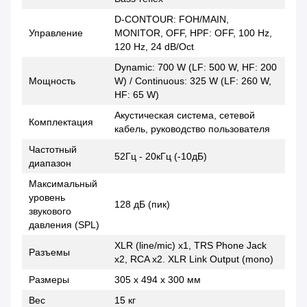
D-CONTOUR: FOH/MAIN,
Управление
MONITOR, OFF, HPF: OFF, 100 Hz,
120 Hz, 24 dB/Oct
Dynamic: 700 W (LF: 500 W, HF: 200
Мощность
W) / Continuous: 325 W (LF: 260 W,
HF: 65 W)
Акустическая система, сетевой
Комплектация
кабель, руководство пользователя
Частотный
52Гц - 20кГц (-10дБ)
диапазон
Максимальный
уровень
128 дБ (пик)
звукового
давления (SPL)
XLR (line/mic) x1, TRS Phone Jack
Разъемы
x2, RCA x2. XLR Link Output (mono)
Размеры
305 x 494 x 300 мм
Вес
15 кг