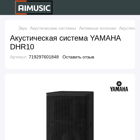
Звук
Акустические системы
Активные колонки
Акустиче
Акустическая система YAMAHA
DHR10
Артикул:
719297601848
Оставить отзыв