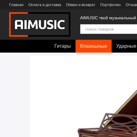
Перейти к основному контенту
Главная
Оплата и доставка
Обмен и возврат
Портфолио
Отзыв
AIMUSIC твой музыкальный
Гитары
Клавишные
Ударные