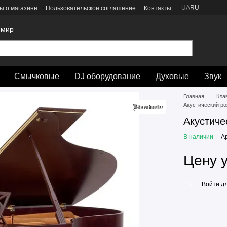
UA
RU
ы о магазине
Пользовательское соглашение
Контакты
 мир
Смычковые
DJ оборудование
Духовые
Звук
Главная
Кла
Акустический 
Акустич
В наличии
А
Цену 
Войти
дл
%