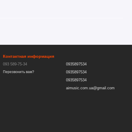
Контактная информация
093 589-75-34
0935897534
0935897534
Перезвонить вам?
0935897534
aimusic.com.ua@gmail.com