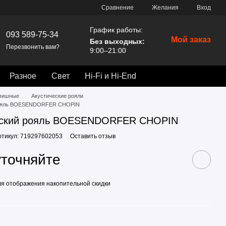
Сравнение
Желания
Вход
График работы:
093 589-75-34
Мой заказ
Без выходных:
Перезвонить вам?
9:00–21:00
Разное
Свет
Hi-Fi и Hi-End
вишные
Акустические рояли
рояль BOESENDORFER CHOPIN
еский рояль BOESENDORFER CHOPIN
ртикул: 719297602053
Оставить отзыв
уточняйте
я отображения накопительной скидки