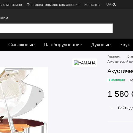
UA
RU
ы о магазине
Пользовательское соглашение
Контакты
 мир
Смычковые
DJ оборудование
Духовые
Звук
Главная
Кла
Акустический ро
Акустиче
В наличии
А
1 580 
Войти
дл
%