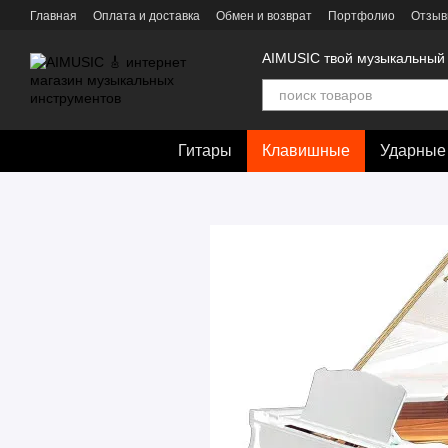
Перейти к основному контенту
Главная
Оплата и доставка
Обмен и возврат
Портфолио
Отзыв
AIMUSIC твой музыкальный
Гитары
Клавишные
Ударные