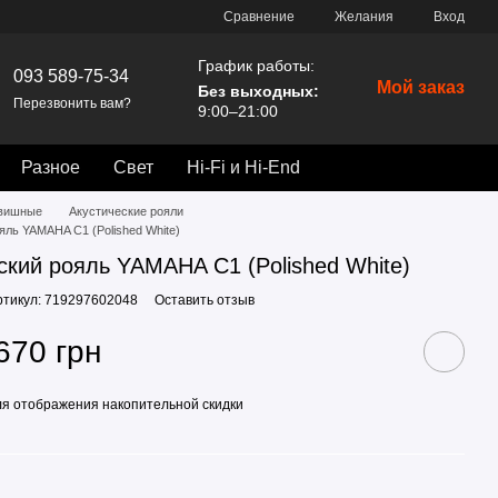
Сравнение
Желания
Вход
График работы:
093 589-75-34
Мой заказ
Без выходных:
Перезвонить вам?
9:00–21:00
Разное
Свет
Hi-Fi и Hi-End
вишные
Акустические рояли
яль YAMAHA С1 (Polished White)
ский рояль YAMAHA С1 (Polished White)
ртикул: 719297602048
Оставить отзыв
670 грн
я отображения накопительной скидки