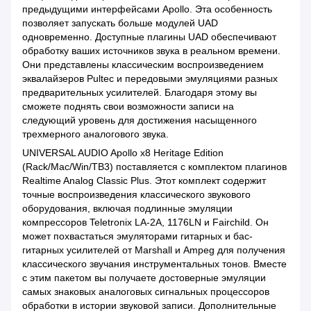
предыдущими интерфейсами Apollo. Эта особенность
позволяет запускать больше модулей UAD
одновременно. Доступные плагины UAD обеспечивают
обработку ваших источников звука в реальном времени.
Они представлены классическим воспроизведением
эквалайзеров Pultec и передовыми эмуляциями разных
предварительных усилителей. Благодаря этому вы
сможете поднять свои возможности записи на
следующий уровень для достижения насыщенного
трехмерного аналогового звука.
UNIVERSAL AUDIO Apollo x8 Heritage Edition
(Rack/Mac/Win/TB3) поставляется с комплектом плагинов
Realtime Analog Classic Plus. Этот комплект содержит
точные воспроизведения классического звукового
оборудования, включая подлинные эмуляции
компрессоров Teletronix LA-2A, 1176LN и Fairchild. Он
может похвастаться эмуляторами гитарных и бас-
гитарных усилителей от Marshall и Ampeg для получения
классического звучания инструментальных тонов. Вместе
с этим пакетом вы получаете достоверные эмуляции
самых знаковых аналоговых сигнальных процессоров
обработки в истории звуковой записи. Дополнительные