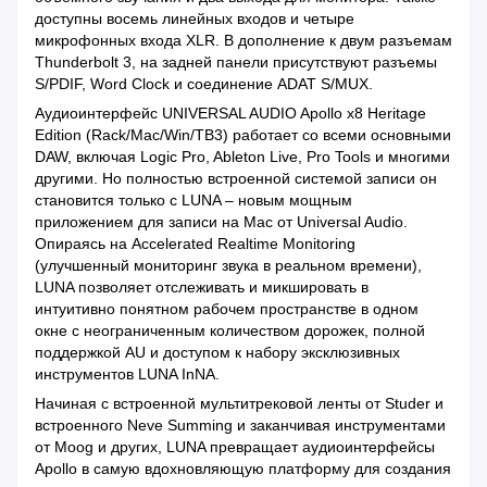
доступны восемь линейных входов и четыре
микрофонных входа XLR. В дополнение к двум разъемам
Thunderbolt 3, на задней панели присутствуют разъемы
S/PDIF, Word Clock и соединение ADAT S/MUX.
Аудиоинтерфейс UNIVERSAL AUDIO Apollo x8 Heritage
Edition (Rack/Mac/Win/TB3) работает со всеми основными
DAW, включая Logic Pro, Ableton Live, Pro Tools и многими
другими. Но полностью встроенной системой записи он
становится только с LUNA – новым мощным
приложением для записи на Mac от Universal Audio.
Опираясь на Accelerated Realtime Monitoring
(улучшенный мониторинг звука в реальном времени),
LUNA позволяет отслеживать и микшировать в
интуитивно понятном рабочем пространстве в одном
окне с неограниченным количеством дорожек, полной
поддержкой AU и доступом к набору эксклюзивных
инструментов LUNA InNA.
Начиная с встроенной мультитрековой ленты от Studer и
встроенного Neve Summing и заканчивая инструментами
от Moog и других, LUNA превращает аудиоинтерфейсы
Apollo в самую вдохновляющую платформу для создания