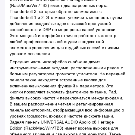
(Rack/Mac/Win/TB3) имеет два встроенных порта
Thunderbolt 3, которые обратно совместимы с
Thunderbolt 1 и 2. Это может увеличить мощность путем
добавления входов/выходов с высокой пропускной
способностью и DSP по мере роста вашей установки.
Этот мощный интерфейс отлично работает как центр
любой профессиональной студии с подсветкой
элементов управления для студийных сессий с низким
уровнем освещения.
Передняя часть интерфейса снабжена двумя
инструментальными входами, расположенными рядом с
большим регулятором громкости усилителя. На передней
панели также находятся встроенные кнопки для
включения/выключения функций и параметров. Эти
кнопки позволяют включать фантомное питание, Pad,
фильтр высоких частот и переключаться между входами.
В вашем распоряжении четкая и детализированная
панель мониторинга, отображающая всю информацию о
уровнях громкости, входах и частоте дискретизации.
Задняя панель UNIVERSAL AUDIO Apollo x8 Heritage
Edition (Rack/Mac/Win/TB3) имеет восемь выходов для
объемного звучания и два выхода для монитора. Также