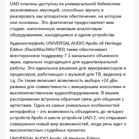
UAD-плагины доступны из универсальной библиотеки
эксклюзивных эмуляций, способных звучать и
реагировать как аппаратное обеспечение, на котором
они основаны. Это фактически предоставляет вам
студию, наполненную знаковым аналоговым
оборудованием, находящимся в одном устройстве.
Аудиоинтерфейс UNIVERSAL AUDIO Apollo x8 Heritage
Edition (Rack/Mac/Win/TB3) также обеспечивает
всестороннюю поддержку 7.1-канального объемного
звука, идеально подходящего для аудио/визуальной
работы. Это идеальное решение для звукорежиссеров и
продюсеров, работающих с музыкой для ТВ, видеоигр и
т.д. Он также включает возможность выбора +24 дБн
режима для совместимости с микшерными консолями и
высококачественным аудиооборудованием. В вашем
распоряжении встроена обратная связь для общения с
артистами. Одна из самых уникальных особенностей
интерфейса – это возможность объединить до четырех
устройств Apollo и шести устройств UAD-2, что открывает
совершенно новый мир возможностей, когда речь идет о
высококлассных студийных проектах.
UNIVERSAL AUDIO Apollo x8 Heritage Edition