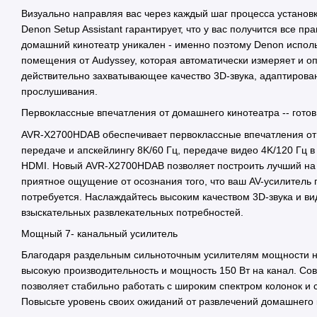
Визуально направляя вас через каждый шаг процесса установ
Denon Setup Assistant гарантирует, что у вас получится все пр
домашний кинотеатр уникален - именно поэтому Denon испол
помещения от Audyssey, которая автоматически измеряет и оп
действительно захватывающее качество 3D-звука, адаптирова
прослушивания.
Первоклассные впечатления от домашнего кинотеатра -- готов 
AVR-X2700HDAB обеспечивает первоклассные впечатления от 
передаче и апскейлингу 8K/60 Гц, передаче видео 4K/120 Гц 
HDMI. Новый AVR-X2700HDAB позволяет построить лучший на 
приятное ощущение от осознания того, что ваш AV-усилитель по
потребуется. Наслаждайтесь высоким качеством 3D-звука и в
взыскательных развлекательных потребностей.
Мощный 7- канальный усилитель
Благодаря раздельным сильноточным усилителям мощности н
высокую производительность и мощность 150 Вт на канал. Со
позволяет стабильно работать с широким спектром колонок и 
Повысьте уровень своих ожиданий от развлечений домашнего 