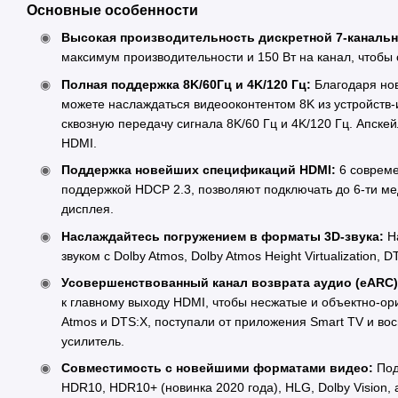
Основные особенности
Высокая производительность дискретной 7-канальн
максимум производительности и 150 Вт на канал, чтобы 
Полная поддержка 8K/60Гц и 4K/120 Гц:
Благодаря но
можете наслаждаться видеооконтентом 8K из устройств-и
сквозную передачу сигнала 8K/60 Гц и 4K/120 Гц. Апске
HDMI.
Поддержка новейших спецификаций HDMI:
6 совреме
поддержкой HDCP 2.3, позволяют подключать до 6-ти ме
дисплея.
Наслаждайтесь погружением в форматы 3D-звука:
Н
звуком с Dolby Atmos, Dolby Atmos Height Virtualization, DT
Усовершенствованный канал возврата аудио (eARC
к главному выходу HDMI, чтобы несжатые и объектно-ор
Atmos и DTS:X, поступали от приложения Smart TV и во
усилитель.
Совместимость с новейшими форматами видео:
Под
HDR10, HDR10+ (новинка 2020 года), HLG, Dolby Vision, 