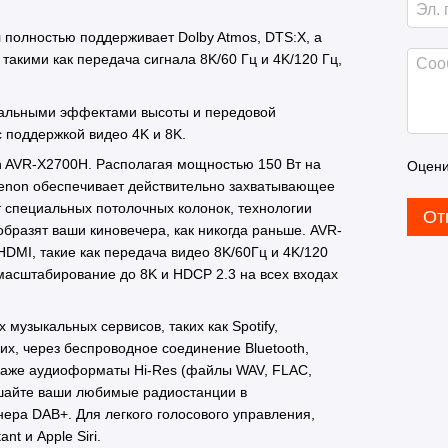
 полностью поддерживает Dolby Atmos, DTS:X, а
кими как передача сигнала 8K/60 Гц и 4K/120 Гц,
уальными эффектами высоты и передовой
с поддержкой видео 4K и 8K.
n AVR-X2700H. Располагая мощностью 150 Вт на
Оцени
Denon обеспечивает действительно захватывающее
ет специальных потолочных колонок, технологии
От
реобразят ваши киновечера, как никогда раньше. AVR-
MI, такие как передача видео 8K/60Гц и 4K/120
 масштабирование до 8K и HDCP 2.3 на всех входах
узыкальных сервисов, таких как Spotify,
их, через беспроводное соединение Bluetooth,
 и даже аудиоформаты Hi-Res (файлы WAV, FLAC,
ушайте ваши любимые радиостанции в
ра DAB+. Для легкого голосового управления,
t и Apple Siri.