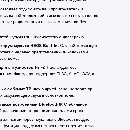
обзоры и многое другое. Требуется подписка.
озволяет подключить ваш проигрыватель и
тесь вашей коллекцией в исключительном качестве
стные радиостанции в высоком качестве без
 чтобы улучшить низкочастотную дисперсию.
ирум музыки HEOS Built-In:
Слушайте музыку в
отает с недавно представленными колонками
сем доме.
ля энтузиастов Hi-Fi:
Наслаждайтесь
шения благодаря поддержке FLAC, ALAC, WAV, а
их любимых ТВ-шоу в другой зоне, не теряя при
я окружающего звука в основной зоне.
а также встроенный Bluetooth®:
Cтабильное
ой различными сторонними сигналами среде
записями через наушники с Bluetooth поздно
а функция поддерживает воспроизведение только