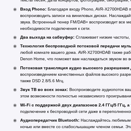
тексты песен, даты концертов, фотографии, биографии, 
Вход Phono:
Благодаря входу Phono, AVR-X2700HDAB п
воспроизводить записи на виниловых дисках. Наслаждай
звука. Встроенный тюнер FM/DAB+ воспроизводит все ме
необходимости подключения к сети.
Два выхода на сабвуфер:
Сглаживает низкие частоты,
Технология беспроводной потоковой передачи мульт
любой комнате вашего дома. AVR-X2700HDAB также раб
Denon Home, что поможет вам наслаждаться звуком во в
Потоковая трансляция аудио высокого разрешения д
воспроизведением качественных файлов высокого разре
также DSD 2.8/5.6 Мгц.
Звук ТВ во всех зонах:
Воспроизводите аудиопоток ваш
этом возможности полностью независимого проигрывани
Wi-Fi с поддержкой двух диапазонов 2.4 ГГц/5 ГГц, 
подключение к беспроводной сети даже в переполненн
Аудиопередатчик Bluetooth:
Наслаждайтесь любимыми 
ночью или вместе со слабослышащим членом семьи. Эт