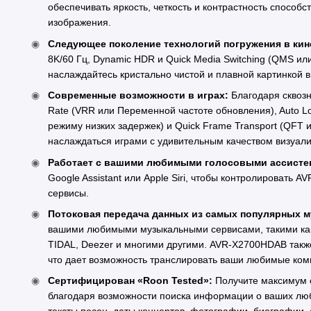
обеспечивать яркость, четкость и контрастность спосо
изображения.
Следующее поколение технологий погружения в кин
8K/60 Гц, Dynamic HDR и Quick Media Switching (QMS и
наслаждайтесь кристально чистой и плавной картинкой в
Современные возможности в играх:
Благодаря сквозн
Rate (VRR или Переменной частоте обновления), Auto 
режиму низких задержек) и Quick Frame Transport (QFT 
наслаждаться играми с удивительным качеством визуали
Работает с вашими любимыми голосовыми ассисте
Google Assistant или Apple Siri, чтобы контролировать
сервисы.
Потоковая передача данных из самых популярных 
вашими любимыми музыкальными сервисами, такими как S
TIDAL, Deezer и многими другими. AVR-X2700HDAB также
что дает возможность транслировать ваши любимые комп
Сертифицирован «Roon Tested»:
Получите максимум 
благодаря возможности поиска информации о ваших лю