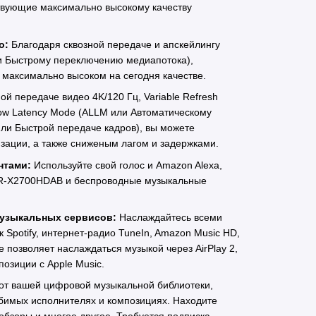
бствующие максимально высокому качеству
о:
Благодаря сквозной передаче и апскейлингу
ли Быстрому переключению медиапотока),
 максимально высоком на сегодня качестве.
ой передаче видео 4K/120 Гц, Variable Refresh
Low Latency Mode (ALLM или Автоматическому
или Быстрой передаче кадров), вы можете
зации, а также сниженым лагом и задержками.
нтами:
Используйте свой голос и Amazon Alexa,
 AVR-X2700HDAB и беспроводные музыкальные
музыкальных сервисов:
Наслаждайтесь всеми
potify, интернет-радио TuneIn, Amazon Music HD,
 позволяет наслаждаться музыкой через AirPlay 2,
озиции с Apple Music.
от вашей цифровой музыкальной библиотеки,
бимых исполнителях и композициях. Находите