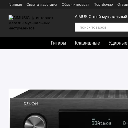
Перейти к основному контенту
Главная
Оплата и доставка
Обмен и возврат
Портфолио
Отзыв
AIMUSIC твой музыкальный
Гитары
Клавишные
Ударные