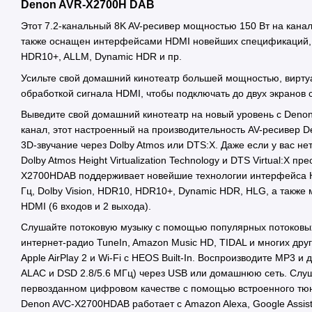
Denon AVR-X2700H DAB
Этот 7.2-канальный 8K AV-ресивер мощностью 150 Вт на канал
также оснащен интерфейсами HDMI новейших спецификаций, та
HDR10+, ALLM, Dynamic HDR и пр.
Усильте свой домашний кинотеатр большей мощностью, вирт
обработкой сигнала HDMI, чтобы подключать до двух экранов 
Выведите свой домашний кинотеатр на новый уровень с Deno
канал, этот настроенный на производительность AV-ресивер 
3D-звучание через Dolby Atmos или DTS:X. Даже если у вас н
Dolby Atmos Height Virtualization Technology и DTS Virtual:X п
X2700HDAB поддерживает новейшие технологии интерфейса HD
Гц, Dolby Vision, HDR10, HDR10+, Dynamic HDR, HLG, а также
HDMI (6 входов и 2 выхода).
Слушайте потоковую музыку с помощью популярных потоковых м
интернет-радио TuneIn, Amazon Music HD, TIDAL и многих друг
Apple AirPlay 2 и Wi-Fi с HEOS Built-In. Воспроизводите MP3
ALAC и DSD 2.8/5.6 МГц) через USB или домашнюю сеть. Сл
первозданном цифровом качестве с помощью встроенного тюне
Denon AVC-X2700HDAB работает с Amazon Alexa, Google Assistan