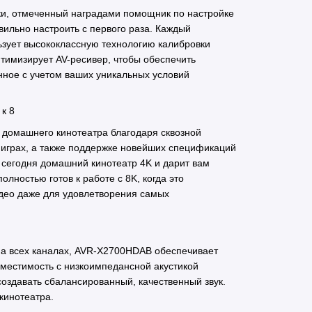
ки, отмеченный наградами помощник по настройке
авильно настроить с первого раза. Каждый
ьзует высококлассную технологию калибровки
тимизирует AV-ресивер, чтобы обеспечить
нное с учетом ваших уникальных условий
к 8
домашнего кинотеатра благодаря сквозной
в играх, а также поддержке новейших спецификаций
сегодня домашний кинотеатр 4K и дарит вам
лностью готов к работе с 8K, когда это
идео даже для удовлетворения самых
а всех каналах, AVR-X2700HDAB обеспечивает
вместимость с низкоимпедансной акустикой
создавать сбалансированный, качественный звук.
кинотеатра.