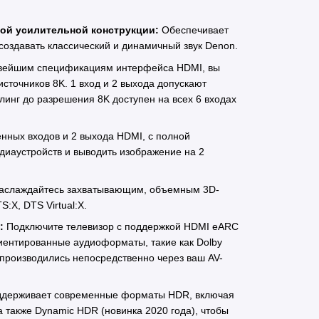
ой усилительной конструкции:
Обеспечивает
создавать классический и динамичный звук Denon.
вейшим спецификациям интерфейса HDMI, вы
сточников 8K. 1 вход и 2 выхода допускают
йлинг до разрешения 8K доступен на всех 6 входах
нных входов и 2 выхода HDMI, с полной
диаустройств и выводить изображение на 2
аслаждайтесь захватывающим, объемным 3D-
S:X, DTS Virtual:X.
):
Подключите телевизор с поддержкой HDMI eARC
иентированные аудиоформаты, такие как Dolby
спроизводились непосредственно через ваш AV-
держивает современные форматы HDR, включая
а также Dynamic HDR (новинка 2020 года), чтобы