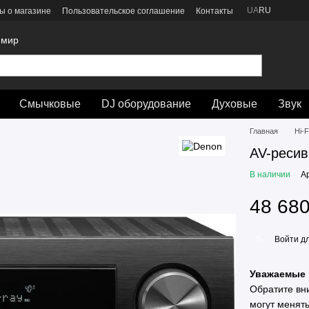
UA
RU
ы о магазине
Пользовательское соглашение
Контакты
 мир
Смычковые
DJ оборудование
Духовые
Звук
Главная
Hi-F
AV-реси
В наличии
А
48 680
Войти
дл
%
Уважаемые 
Обратите вн
могут менят