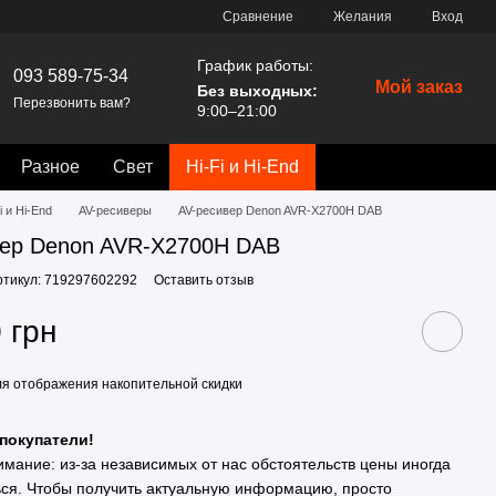
Сравнение
Желания
Вход
График работы:
093 589-75-34
Мой заказ
Без выходных:
Перезвонить вам?
9:00–21:00
Разное
Свет
Hi-Fi и Hi-End
i и Hi-End
AV-ресиверы
AV-ресивер Denon AVR-X2700H DAB
вер Denon AVR-X2700H DAB
ртикул: 719297602292
Оставить отзыв
 грн
я отображения накопительной скидки
покупатели!
имание: из-за независимых от нас обстоятельств цены иногда
ься. Чтобы получить актуальную информацию, просто