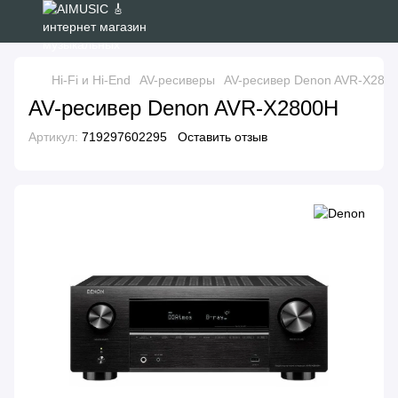
Hi-Fi и Hi-End
AV-ресиверы
AV-ресивер Denon AVR-X280
AV-ресивер Denon AVR-X2800H
Артикул:
719297602295
Оставить отзыв