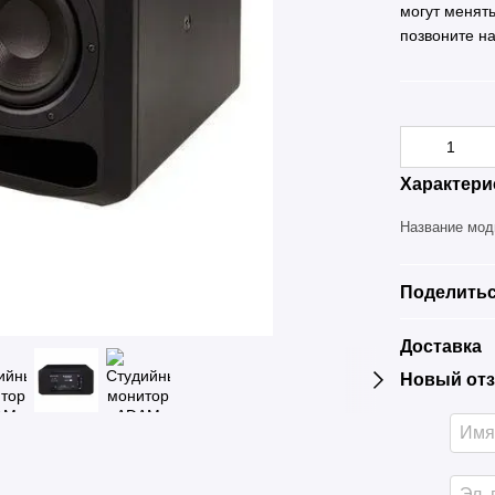
могут менят
позвоните н
Характери
Название мо
Поделитьс
Доставка
Новый отз