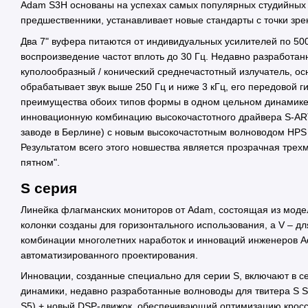
Adam S3H основаны на успехах самых популярных студийных м
предшественники, устанавливает новые стандарты с точки зре
Два 7" вуфера питаются от индивидуальных усилителей по 50
воспроизведение частот вплоть до 30 Гц. Недавно разработа
куполообразный / конический среднечастотный излучатель, о
обрабатывает звук выше 250 Гц и ниже 3 кГц, его передовой 
преимущества обоих типов формы в одном цельном динамике.
инновационную комбинацию высокочастотного драйвера S-AR
заводе в Берлине) c новым высокочастотным волноводом HPS и
Результатом всего этого новшества является прозрачная трех
пятном".
S серия
Линейка флагманских мониторов от Adam, состоящая из моделей
колонки созданы для горизонтального использования, а V – дл
комбинации многолетних наработок и инноваций инженеров 
автоматизированного проектирования.
Инновации, созданные специально для серии S, включают в 
динамики, недавно разработанные волноводы для твитера S S
S5) + новый DSP-движок, обеспечивающий оптимизацию кросс