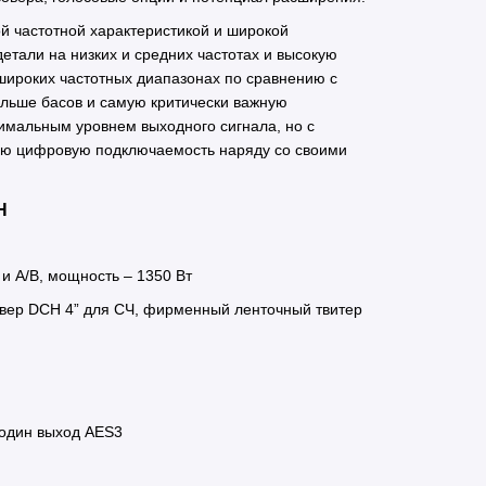
ой частотной характеристикой и широкой
тали на низких и средних частотах и высокую
широких частотных диапазонах по сравнению с
ольше басов и самую критически важную
мальным уровнем выходного сигнала, но с
ую цифровую подключаемость наряду со своими
H
 и A/B, мощность – 1350 Вт
вер DCH 4” для СЧ, фирменный ленточный твитер
 один выход AES3