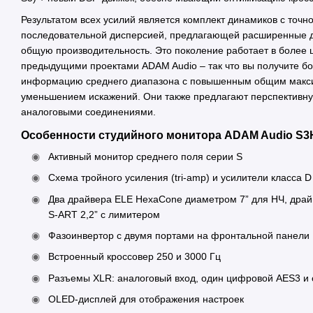
Результатом всех усилий является комплект динамиков с точн
последовательной дисперсией, предлагающей расширенные де
общую производительность. Это поколение работает в более 
предыдущими проектами ADAM Audio – так что вы получите б
информацию среднего диапазона с повышенным общим макси
уменьшением искажений. Они также предлагают перспективн
аналоговыми соединениями.
Особенности студийного монитора ADAM Audio S3
Активный монитор среднего поля серии S
Схема тройного усиления (tri-amp) и усилители класса D
Два драйвера ELE HexaCone диаметром 7” для НЧ, драй
S-ART 2,2” с лимитером
Фазоинвертор с двумя портами на фронтальной панели
Встроенный кроссовер 250 и 3000 Гц
Разъемы XLR: аналоговый вход, один цифровой AES3 и
OLED-дисплей для отображения настроек