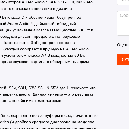
ониторов ADAM Audio S3A и S3X-H, и, как и его
ния технических инноваций и дизайна.
0 Вт класса D и обеспечивают безупречное
нный Adam Audio 4-дюймовый гибридный
снащен усилителем класса D мощностью 300 Вт и
гибридный дизайн, предоставляет звуковые
 Частоты выше 3 кГц направляются на
Оцени
T (каждый собирается вручную на ADAM Audio
 усилителем класса A / B мощностью 50 Вт.
От
мерная звуковая картина с обширным "сладким
: S2V, S3H, S3V, S5H & S5V, где H означает, что
я вертикального. Данная линейка – это результат
Adam с новейшими технологиями
себя: совершенно новые вуферы и среднечастотные
eries (и драйвер среднего диапазона на моделях
овера, голосовые опции и потенциал расширения.