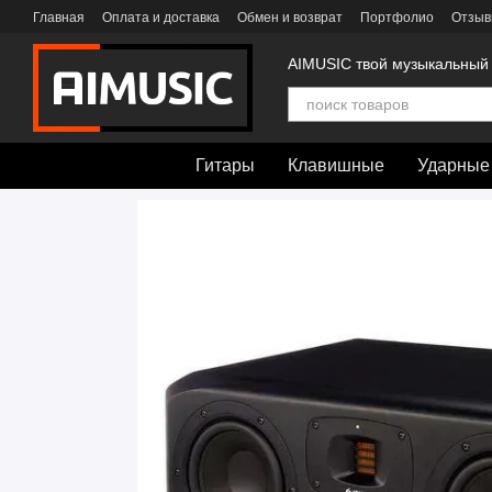
Перейти к основному контенту
Главная
Оплата и доставка
Обмен и возврат
Портфолио
Отзыв
AIMUSIC твой музыкальный
Гитары
Клавишные
Ударные