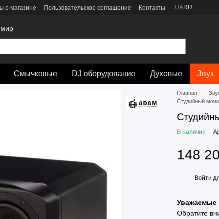
UA
RU
ы о магазине
Пользовательское соглашение
Контакты
 мир
Смычковые
DJ оборудование
Духовые
Звук
Главная
Зву
Студийный мони
Студийн
В наличии
А
148 20
Войти
дл
%
Уважаемые 
Обратите вн