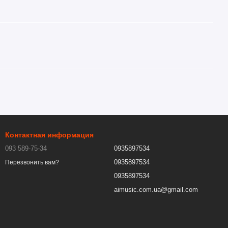
Контактная информация
093 589-75-34
0935897534
0935897534
Перезвонить вам?
0935897534
aimusic.com.ua@gmail.com