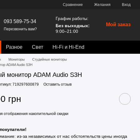
Сравнение
Желания
Вход
График работы:
093 589-75-34
Мой заказ
Без выходных:
Перезвонить вам?
9:00–21:00
Разное
Свет
Hi-Fi и Hi-End
к
Мониторы
Студийные мониторы
тор ADAM Audio S3H
ый монитор ADAM Audio S3H
ртикул: 719297600879
Оставить отзыв
0 грн
я отображения накопительной скидки
покупатели!
имание: из-за независимых от нас обстоятельств цены иногда