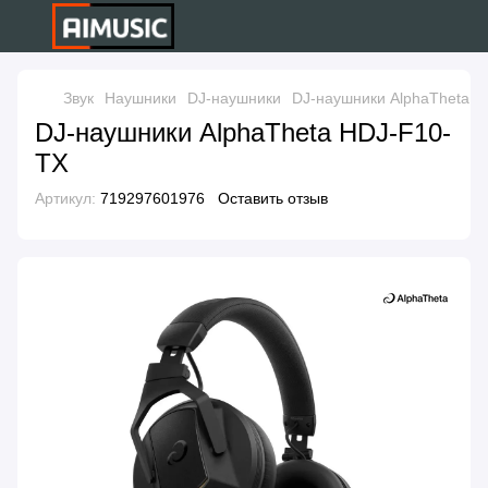
Звук
Наушники
DJ-наушники
DJ-наушники AlphaTheta H
DJ-наушники AlphaTheta HDJ-F10-
TX
Артикул:
719297601976
Оставить отзыв