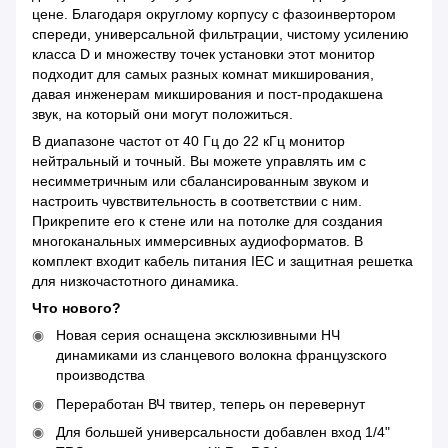
цене. Благодаря округлому корпусу с фазоинвертором
спереди, универсальной фильтрации, чистому усилению
класса D и множеству точек установки этот монитор
подходит для самых разных комнат микширования,
давая инженерам микширования и пост-продакшена
звук, на который они могут положиться.
В диапазоне частот от 40 Гц до 22 кГц монитор
нейтральный и точный. Вы можете управлять им с
несимметричным или сбалансированным звуком и
настроить чувствительность в соответствии с ним.
Прикрепите его к стене или на потолке для создания
многоканальных иммерсивных аудиоформатов. В
комплект входит кабель питания IEC и защитная решетка
для низкочастотного динамика.
Что нового?
Новая серия оснащена эксклюзивными НЧ
динамиками из сланцевого волокна французского
производства
Переработан ВЧ твитер, теперь он перевернут
Для большей универсальности добавлен вход 1/4"