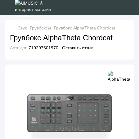
Звук
Грувбоксы
Грувбокс AlphaTheta Chordcat
Грувбокс AlphaTheta Chordcat
Артикул:
719297601970
Оставить отзыв