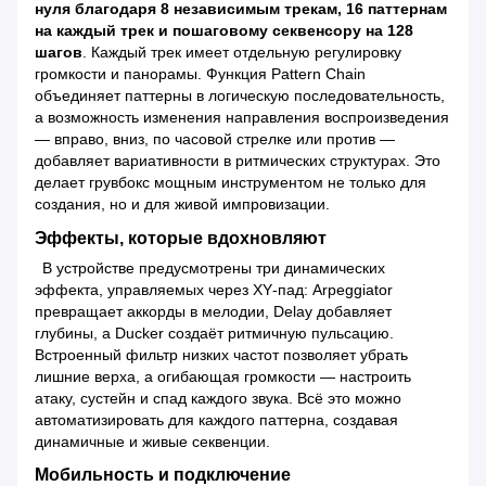
нуля благодаря 8 независимым трекам, 16 паттернам
на каждый трек и пошаговому секвенсору на 128
шагов
. Каждый трек имеет отдельную регулировку
громкости и панорамы. Функция Pattern Chain
объединяет паттерны в логическую последовательность,
а возможность изменения направления воспроизведения
— вправо, вниз, по часовой стрелке или против —
добавляет вариативности в ритмических структурах. Это
делает грувбокс мощным инструментом не только для
создания, но и для живой импровизации.
Эффекты, которые вдохновляют
В устройстве предусмотрены три динамических
эффекта, управляемых через XY‑пад: Arpeggiator
превращает аккорды в мелодии, Delay добавляет
глубины, а Ducker создаёт ритмичную пульсацию.
Встроенный фильтр низких частот позволяет убрать
лишние верха, а огибающая громкости — настроить
атаку, сустейн и спад каждого звука. Всё это можно
автоматизировать для каждого паттерна, создавая
динамичные и живые секвенции.
Мобильность и подключение