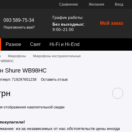
Сравнение
Желания
Вход
График работы:
093 589-75-34
Мой заказ
Без выходных:
Перезвонить вам?
9:00–21:00
Разное
Свет
Hi-Fi и Hi-End
к
Микрофоны
Микрофоны инструментальные
e WB98HC
н Shure WB98HC
ртикул: 719297601238
Оставить отзыв
грн
я отображения накопительной скидки
покупатели!
имание: из-за независимых от нас обстоятельств цены иногда