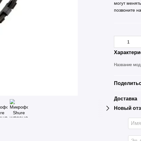
могут менят
позвоните н
Характери
Название мо
Поделитьс
Доставка
Новый отз