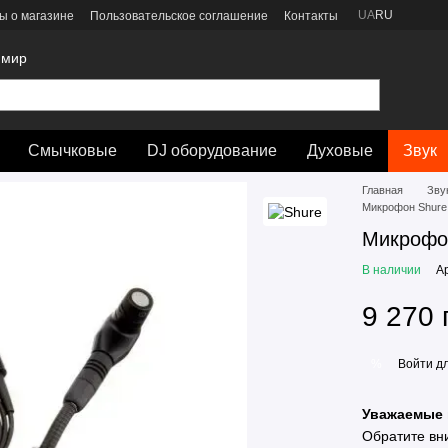
UA
RU
ы о магазине
Пользовательское соглашение
Контакты
 мир
Смычковые
DJ оборудование
Духовые
Звук
Главная
Зву
Микрофон Shur
Микрофо
В наличии
А
9 270 
Войти
дл
%
Уважаемые 
Обратите вн