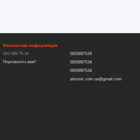
Контактная информация
093 589-75-34
0935897534
0935897534
Перезвонить вам?
0935897534
aimusic.com.ua@gmail.com