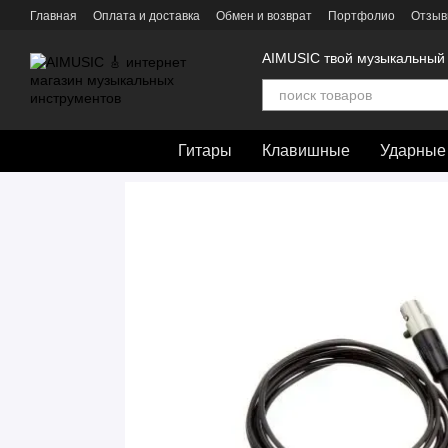
Перейти к основному контенту
Главная
Оплата и доставка
Обмен и возврат
Портфолио
Отзыв
AIMUSIC твой музыкальный
Гитары
Клавишные
Ударные