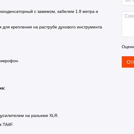
конденсаторный с зажимом, кабелем 1.8 метра и
для крепления на раструбе духового инструмента
Оцени
микрофон.
От
жа:
дусилителем на разъеме XLR.
м TA4F.