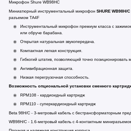
Микрофон Shure WB98HC
Миниатюрный инструментальный микрофон
SHURE WB98H/C
разъемом TA4F
Инструментальный микрофон премиум класса с зажимом 
или обруче барабана.
Открытая натуральная звукопередача.
Компактная легкая конструкция.
Гибкогий штатив, позволяющий точно позиционировать 
Антивибрационная защита.
Низкая перегрузочная способность.
Возможность опциональной установки сменного картрид
RPM108 - кардиоидный картридж
RPM110 - суперкардиоидный картридж
Beta 98H/C - 3-метровый кабель с бестрансформаторным пре
WB98H/C - 1.6-метровый кабель с 4-контактным миниразъемо
Прочная и надежная конструкция корпуса.