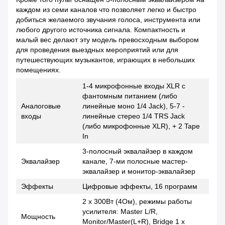
каждом из семи каналов что позволяет легко и быстро
добиться желаемого звучания голоса, инструмента или
любого другого источника сигнала. Компактность и
малый вес делают эту модель превосходным выбором
для проведения выездных мероприятий или для
путешествующих музыкантов, играющих в небольших
помещениях.
1-4 микрофонные входы XLR с
фантомным питанием (либо
Аналоговые
линейные моно 1/4 Jack), 5-7 -
входы
линейные стерео 1/4 TRS Jack
(либо микрофонные XLR), + 2 Tape
In
3-полосный эквалайзер в каждом
Эквалайзер
канале, 7-ми полосные мастер-
эквалайзер и монитор-эквалайзер
Эффекты
Цифровые эффекты, 16 программ
2 х 300Вт (4Ом), режимы работы
усилителя: Master L/R,
Мощность
Monitor/Master(L+R), Bridge 1 х