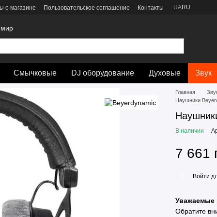
UA
RU
ы о магазине
Пользовательское соглашение
Контакты
 мир
Смычковые
DJ оборудование
Духовые
Звук
Главная
Зву
Наушники Beyer
Наушник
В наличии
А
7 661 
Войти
дл
%
Уважаемые 
Обратите вн