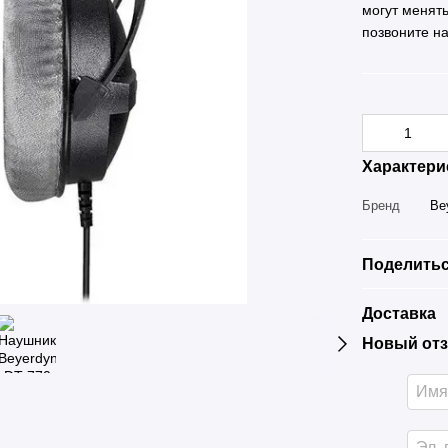
могут менят
позвоните н
Характери
Бренд
Be
Поделитьс
Доставка
Новый отз