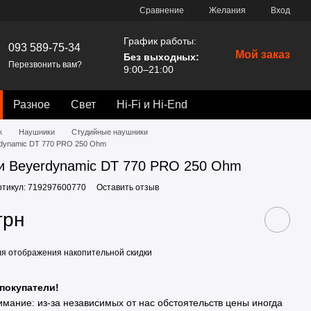
Сравнение
Желания
Вход
График работы:
093 589-75-34
Мой заказ
Без выходных:
Перезвонить вам?
9:00–21:00
Разное
Свет
Hi-Fi и Hi-End
к
Наушники
Студийные наушники
dynamic DT 770 PRO 250 Ohm
и Beyerdynamic DT 770 PRO 250 Ohm
ртикул: 719297600770
Оставить отзыв
грн
я отображения накопительной скидки
покупатели!
имание: из-за независимых от нас обстоятельств цены иногда