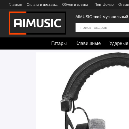
Перейти к основному контенту
Главная
Оплата и доставка
Обмен и возврат
Портфолио
Отзыв
AIMUSIC твой музыкальный
Гитары
Клавишные
Ударные