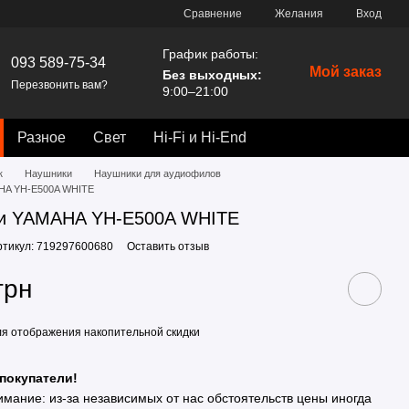
Сравнение
Желания
Вход
График работы:
093 589-75-34
Мой заказ
Без выходных:
Перезвонить вам?
9:00–21:00
Разное
Свет
Hi-Fi и Hi-End
к
Наушники
Наушники для аудиофилов
HA YH-E500A WHITE
и YAMAHA YH-E500A WHITE
ртикул: 719297600680
Оставить отзыв
грн
я отображения накопительной скидки
покупатели!
имание: из-за независимых от нас обстоятельств цены иногда