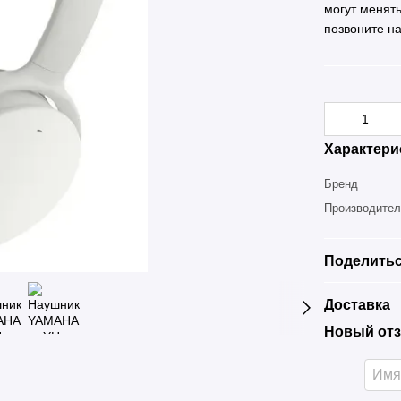
могут менят
позвоните н
Характери
Бренд
Производите
Поделитьс
Доставка
Новый отз