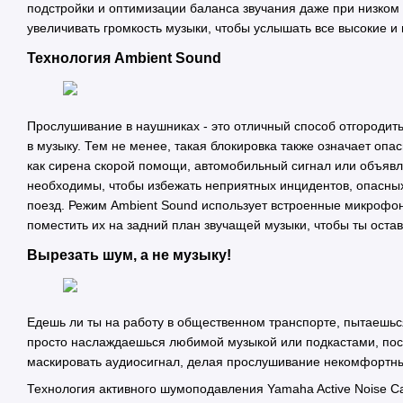
подстройки и оптимизации баланса звучания даже при низком
увеличивать громкость музыки, чтобы услышать все высокие и 
Технология Ambient Sound
Прослушивание в наушниках - это отличный способ отгородит
в музыку. Тем не менее, такая блокировка также означает опас
как сирена скорой помощи, автомобильный сигнал или объявл
необходимы, чтобы избежать неприятных инцидентов, опасных 
поезд. Режим Ambient Sound использует встроенные микрофон
поместить их на задний план звучащей музыки, чтобы ты оста
Вырезать шум, а не музыку!
Едешь ли ты на работу в общественном транспорте, пытаешься
просто наслаждаешься любимой музыкой или подкастами, по
маскировать аудиосигнал, делая прослушивание некомфортн
Технология активного шумоподавления Yamaha Active Noise Ca