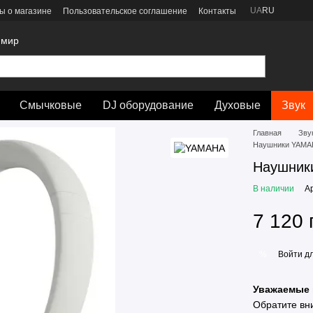
UA
RU
ы о магазине
Пользовательское соглашение
Контакты
 мир
Смычковые
DJ оборудование
Духовые
Звук
Главная
Зву
Наушники YAMA
Наушник
В наличии
А
7 120 
Войти
дл
%
Уважаемые 
Обратите вн