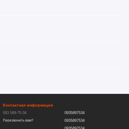
Контактная информация
093 589-75-34
0935897534
0935897534
Перезвонить вам?
0935897534