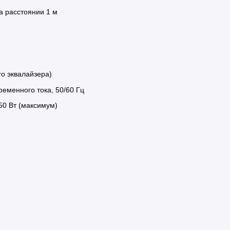
а расстоянии 1 м
о эквалайзера)
еменного тока, 50/60 Гц
250 Вт (максимум)