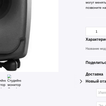
могут менят
позвоните н
Характери
Название мо
Поделитьс
Доставка
Новый отз