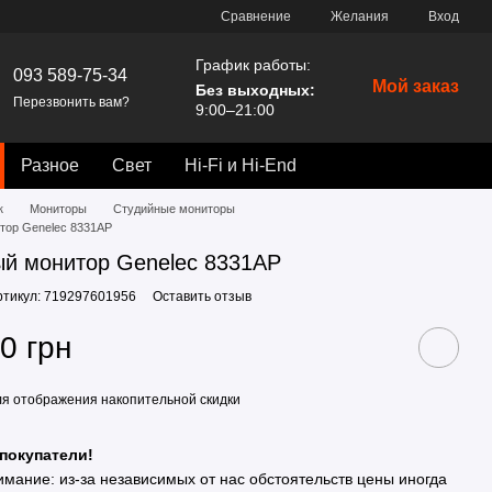
Сравнение
Желания
Вход
График работы:
093 589-75-34
Мой заказ
Без выходных:
Перезвонить вам?
9:00–21:00
Разное
Свет
Hi-Fi и Hi-End
к
Мониторы
Студийные мониторы
тор Genelec 8331AP
й монитор Genelec 8331AP
ртикул: 719297601956
Оставить отзыв
0 грн
я отображения накопительной скидки
покупатели!
имание: из-за независимых от нас обстоятельств цены иногда