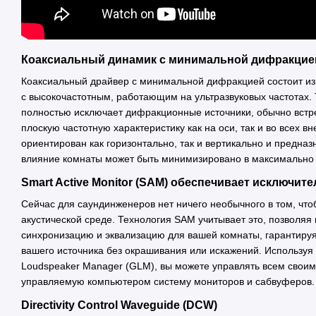
Коаксиальный динамик с минимальной дифракцие
Коаксиальный драйвер с минимальной дифракцией состоит из
с высокочастотным, работающим на ультразвуковых частотах.
полностью исключает дифракционные источники, обычно встр
плоскую частотную характеристику как на оси, так и во всех 
ориентирован как горизонтально, так и вертикально и предна
влияние комнаты может быть минимизировано в максимально 
Smart Active Monitor (SAM) обеспечивает исключи
Сейчас для саундинженеров нет ничего необычного в том, что
акустической среде. Технология SAM учитывает это, позволяя
синхронизацию и эквализацию для вашей комнаты, гарантиру
вашего источника без окрашивания или искажений. Использу
Loudspeaker Manager (GLM), вы можете управлять всем своим
управляемую компьютером систему мониторов и сабвуферов.
Directivity Control Waveguide (DCW)