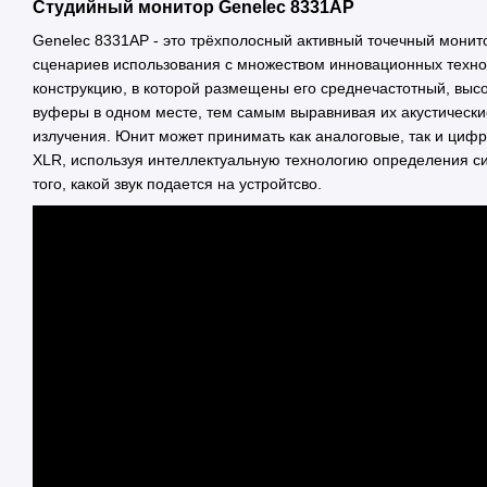
Студийный монитор Genelec 8331AP
Genelec 8331AP - это трёхполосный активный точечный мони
сценариев использования с множеством инновационных технол
конструкцию, в которой размещены его среднечастотный, вы
вуферы в одном месте, тем самым выравнивая их акустические
излучения. Юнит может принимать как аналоговые, так и циф
XLR, используя интеллектуальную технологию определения си
того, какой звук подается на устройтсво.