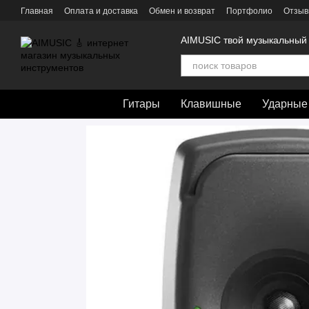
Перейти к основному контенту
Главная
Оплата и доставка
Обмен и возврат
Портфолио
Отзыв
AIMUSIC твой музыкальный
Гитары
Клавишные
Ударные