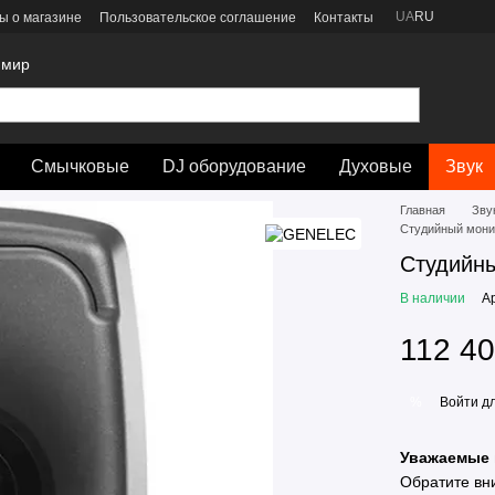
UA
RU
ы о магазине
Пользовательское соглашение
Контакты
 мир
Смычковые
DJ оборудование
Духовые
Звук
Главная
Зву
Студийный мони
Студийны
В наличии
А
112 40
Войти
дл
%
Уважаемые 
Обратите вн