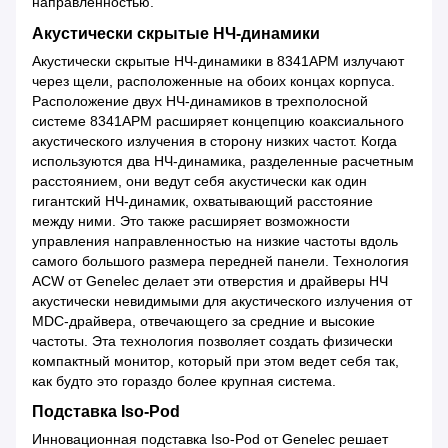
направленностью.
Акустически скрытые НЧ-динамики
Акустически скрытые НЧ-динамики в 8341APM излучают
через щели, расположенные на обоих концах корпуса.
Расположение двух НЧ-динамиков в трехполосной
системе 8341APM расширяет концепцию коаксиального
акустического излучения в сторону низких частот. Когда
используются два НЧ-динамика, разделенные расчетным
расстоянием, они ведут себя акустически как один
гигантский НЧ-динамик, охватывающий расстояние
между ними. Это также расширяет возможности
управления направленностью на низкие частоты вдоль
самого большого размера передней панели. Технология
ACW от Genelec делает эти отверстия и драйверы НЧ
акустически невидимыми для акустического излучения от
MDC-драйвера, отвечающего за средние и высокие
частоты. Эта технология позволяет создать физически
компактный монитор, который при этом ведет себя так,
как будто это гораздо более крупная система.
Подставка Iso-Pod
Инновационная подставка Iso-Pod от Genelec решает