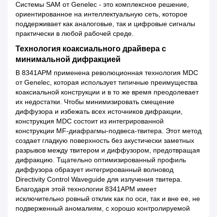
Системы SAM от Genelec - это комплексное решение,
ориентированное на интеллектуальную сеть, которое
поддерживает как аналоговые, так и цифровые сигналы
практически в любой рабочей среде.
Технология коаксиального драйвера с
минимальной дифракцией
В 8341APM применена революционная технология MDC
от Genelec, которая использует типичные преимущества
коаксиальной конструкции и в то же время преодолевает
их недостатки. Чтобы минимизировать смещение
диффузора и избежать всех источников дифракции,
конструкция MDC состоит из интегрированной
конструкции MF-диафрагмы-подвеса-твитера. Этот метод
создает гладкую поверхность без акустически заметных
разрывов между твитером и диффузором, предотвращая
дифракцию. Тщательно оптимизированный профиль
диффузора образует интегрированный волновод
Directivity Control Waveguide для излучения твитера.
Благодаря этой технологии 8341APM имеет
исключительно ровный отклик как по оси, так и вне ее, не
подверженный аномалиям, с хорошо контролируемой