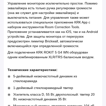
Управление монитором исключительно простое. Помимо
эквалайзера есть только ручка регулировки громкости
(она же служит для настройки эквалайзера) и
выключатель питания. Для управления также может
использоваться специальное приложение KRK App с
набором инструментов Room Correction Tools.
Приложение устанавливается как на iOS, так и на Android
устройства. Для защиты монитора от перегрузок
предусмотрен лимитер Brickwall, автоматически
включающийся при определенной громкости.
Для подключения KRK ROKIT 5 G4 WN оборудован
одним комбинированным XLR/TRS балансным входом.
Технические характеристики:
5-дюймовый низкочастотный динамик из
стеклоарамида
1-дюймовый стеклоарамидный твитер
Усилитель класса D, 55 Вт, двухполосный: твитер 20
Вт, низкочастотный динамик 35 Вт.
Максимальный уровень звукового давления: 104 дБ