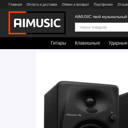
Перейти к основному контенту
Главная
Оплата и доставка
Обмен и возврат
Портфолио
Отзыв
AIMUSIC твой музыкальный
Гитары
Клавишные
Ударные