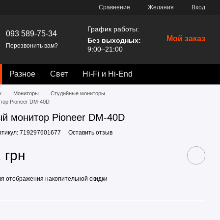
Сравнение
Желания
Вход
График работы:
093 589-75-34
Мой заказ
Без выходных:
Перезвонить вам?
9:00–21:00
Разное
Свет
Hi-Fi и Hi-End
к
Мониторы
Студийные мониторы
тор Pioneer DM-40D
й монитор Pioneer DM-40D
ртикул: 719297601677
Оставить отзыв
 грн
я отображения накопительной скидки