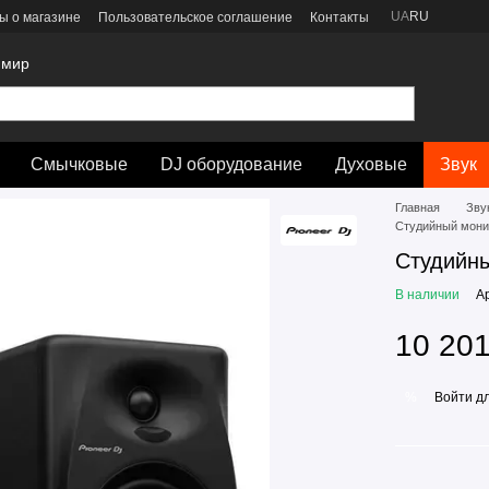
UA
RU
ы о магазине
Пользовательское соглашение
Контакты
 мир
Смычковые
DJ оборудование
Духовые
Звук
Главная
Зву
Студийный мони
Студийны
В наличии
А
10 201
Войти
дл
%