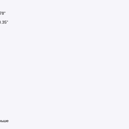
78"
8.35"
еньше