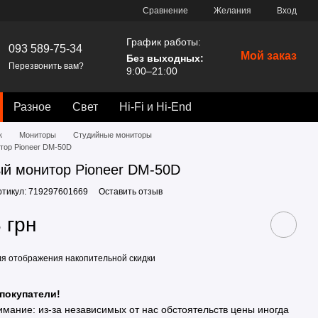
Сравнение
Желания
Вход
График работы:
093 589-75-34
Мой заказ
Без выходных:
Перезвонить вам?
9:00–21:00
Разное
Свет
Hi-Fi и Hi-End
к
Мониторы
Студийные мониторы
тор Pioneer DM-50D
й монитор Pioneer DM-50D
ртикул: 719297601669
Оставить отзыв
 грн
я отображения накопительной скидки
покупатели!
имание: из-за независимых от нас обстоятельств цены иногда