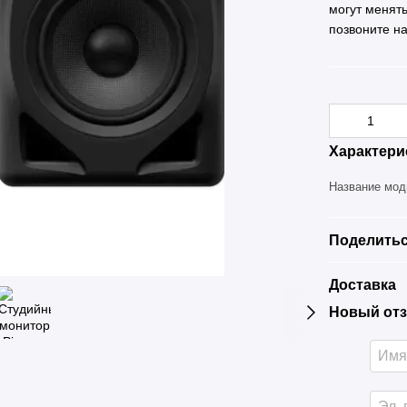
могут менят
позвоните н
Характери
Название мо
Поделитьс
Доставка
Новый отз