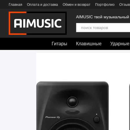
Перейти к основному контенту
Главная
Оплата и доставка
Обмен и возврат
Портфолио
Отзыв
AIMUSIC твой музыкальный
Гитары
Клавишные
Ударные