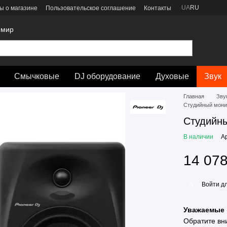
UA
RU
ы о магазине
Пользовательское соглашение
Контакты
 мир
Смычковые
DJ оборудование
Духовые
Звук
Главная
Зву
Студийный мони
Студийны
В наличии
А
14 078
Войти
дл
%
Уважаемые 
Обратите вн