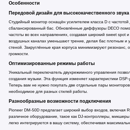
Особенности
Передовой дизайн для высококачественного звука
Студийный монитор оснащён усилителем класса D с частотой д
сбалансированный бас. Обновлённые диффузоры DECO помога
частоты во всех направлениях, создавая широкий sweet spot и
воздушных каналах уменьшают трение, делая бас плотным и 
стеной. Закруглённые края корпуса минимизируют резонанс, 
громкости.
Оптимизированные режимы работы
Уникальный переключатель двухрежимного управления позво
создания музыки. Эта функция изменяет характеристики DSP-у
Теперь вам не нужно покупать две отдельные пары мониторов,
необходимое для разных стилей работы.
Разнообразные возможности подключения
Pioneer DM-50D предлагает широкий выбор входов, включая RC
различное оборудование, такое как DJ-контроллеры, микшеры
легко интегрируются в вашу систему, обеспечивая максимальн