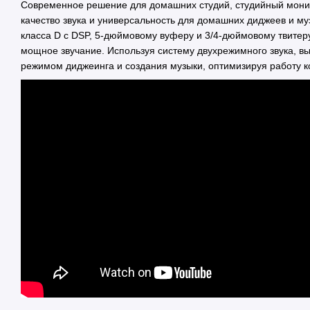
Современное решение для домашних студий, студийный мони
качество звука и универсальность для домашних диджеев и м
класса D с DSP, 5-дюймовому вуферу и 3/4-дюймовому твитер
мощное звучание. Используя систему двухрежимного звука, 
режимом диджеинга и создания музыки, оптимизируя работу к