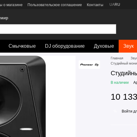
UA
RU
ы о магазине
Пользовательское соглашение
Контакты
 мир
Смычковые
DJ оборудование
Духовые
Звук
Главная
Зву
Студийный монит
Студийны
В наличии
А
10 133
Войти
дл
%