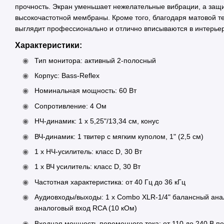
прочность. Экран уменьшает нежелательные вибрации, а защи
высокочастотной мембраны. Кроме того, благодаря матовой т
выглядит профессионально и отлично вписываются в интерье
Характеристики:
Тип монитора: активный 2-полосный
Корпус: Bass-Reflex
Номинальная мощность: 60 Вт
Сопротивление: 4 Ом
НЧ-динамик: 1 x 5,25"/13,34 см, конус
ВЧ-динамик: 1 твитер с мягким куполом, 1" (2,5 см)
1 х НЧ-усилитель: класс D, 30 Вт
1 х ВЧ усилитель: класс D, 30 Вт
Частотная характеристика: от 40 Гц до 36 кГц
Аудиовходы/выходы: 1 x Combo XLR-1/4" балансный анал
аналоговый вход RCA (10 кОм)
Входная мощность переменного тока: от 110 до 240 В пе