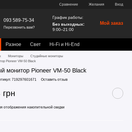
Сравнение
Желания
Вход
График работы:
093 589-75-34
Мой заказ
Без выходных:
Перезвонить вам?
9:00–21:00
Разное
Свет
Hi-Fi и Hi-End
к
Мониторы
Студийные мониторы
ор Pioneer VM-50 Black
й монитор Pioneer VM-50 Black
ртикул: 719297601671
Оставить отзыв
 грн
я отображения накопительной скидки