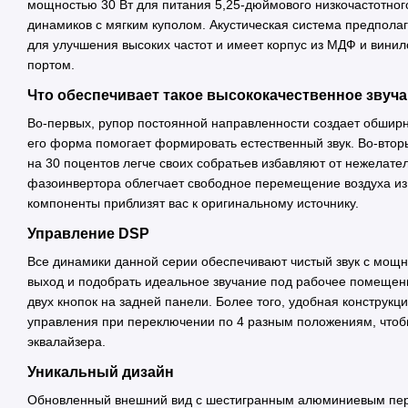
мощностью 30 Вт для питания 5,25-дюймового низкочастотного
динамиков с мягким куполом. Акустическая система предполага
для улучшения высоких частот и имеет корпус из МДФ и вин
портом.
Что обеспечивает такое высококачественное звуч
Во-первых, рупор постоянной направленности создает обширн
его форма помогает формировать естественный звук. Во-втор
на 30 поцентов легче своих собратьев избавляют от нежелате
фазоинвертора облегчает свободное перемещение воздуха из 
компоненты приблизят вас к оригинальному источнику.
Управление DSP
Все динамики данной серии обеспечивают чистый звук с мощн
выход и подобрать идеальное звучание под рабочее помеще
двух кнопок на задней панели. Более того, удобная конструкц
управления при переключении по 4 разным положениям, чтоб
эквалайзера.
Уникальный дизайн
Обновленный внешний вид с шестигранным алюминиевым пере