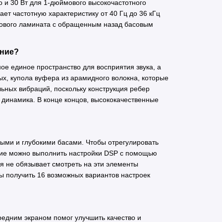
 и 30 Вт для 1-дюймового высокочастотного
ет частотную характеристику от 40 Гц до 36 кГц
илового ламината с обращенным назад басовым
ание?
ое единое пространство для восприятия звука, а
ых, купола вуфера из арамидного волокна, которые
льных вибраций, поскольку конструкция ребер
динамика. В конце концов, высококачественные
ыми и глубокими басами. Чтобы отрегулировать
ние можно выполнить настройки DSP с помощью
ия не обязывает смотреть на эти элементы
ы получить 16 возможных вариантов настроек
дним экраном помог улучшить качество и