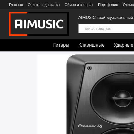
Перейти к основному контенту
Главная
Оплата и доставка
Обмен и возврат
Портфолио
Отзыв
AIMUSIC твой музыкальный
Гитары
Клавишные
Ударные