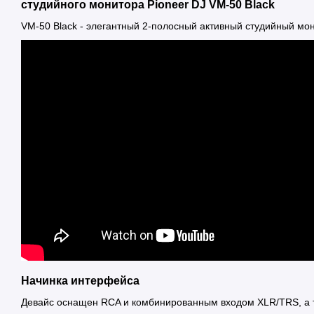
студийного монитора Pioneer DJ VM-50 Black
VM-50 Black - элегантный 2-полосный активный студийный мон
Начинка интерфейса
Девайс оснащен RCA и комбинированным входом XLR/TRS, а т