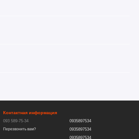
Контактная информация
093 589-75-34
0935897534
0935897534
Перезвонить вам?
0935897534