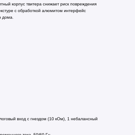
тный корпус твитера снижает риск повреждения
екстуре с обработкой алюмитом интерфейс
р дома.
оговый вход с гнездом (10 кОм), 1 небалансный
ременного тока, 50/60 Гц