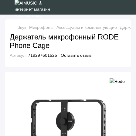
Звук
Микрофоны
Аксессуары и комплектующие
Держат
Держатель микрофонный RODE
Phone Cage
Артикул:
719297601525
Оставить отзыв