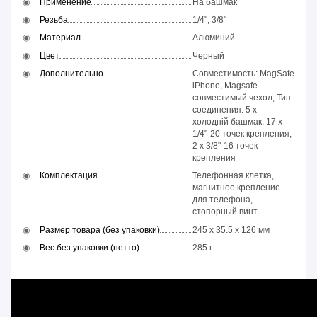
Применение
На башмак
Резьба
1/4", 3/8"
Материал
Алюминий
Цвет
Черный
Дополнительно
Совместимость: MagSafe
iPhone, Magsafe-
совместимый чехол; Тип
соединения: 5 x
холодній башмак, 17 x
1/4"-20 точек крепления,
2 x 3/8"-16 точек
крепления
Комплектация
Телефонная клетка,
магнитное крепление
для телефона,
стопорный винт
Размер товара (без упаковки)
245 x 35.5 x 126 мм
Вес без упаковки (нетто)
285 г