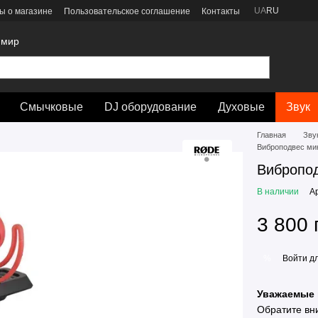
UA
RU
ы о магазине
Пользовательское соглашение
Контакты
 мир
Смычковые
DJ оборудование
Духовые
Звук
Главная
Зву
Виброподвес м
Вибропо
В наличии
А
3 800 
Войти
дл
%
Уважаемые 
Обратите вн