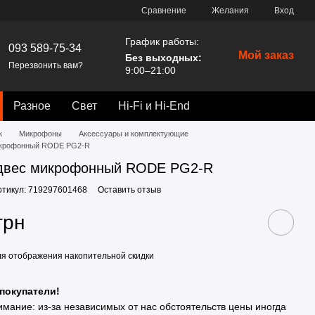
Сравнение
Желания
Вход
График работы:
093 589-75-34
Мой заказ
Без выходных:
Перезвонить вам?
9:00–21:00
Разное
Свет
Hi-Fi и Hi-End
к
Микрофоны
Аксессуары и комплектующие
икрофонный RODE PG2-R
двес микрофонный RODE PG2-R
ртикул: 719297601468
Оставить отзыв
грн
я отображения накопительной скидки
покупатели!
имание: из-за независимых от нас обстоятельств цены иногда