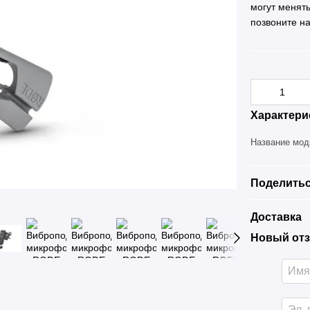
могут менят
позвоните н
Характери
Название мо
Поделитьс
Доставка
Новый отз