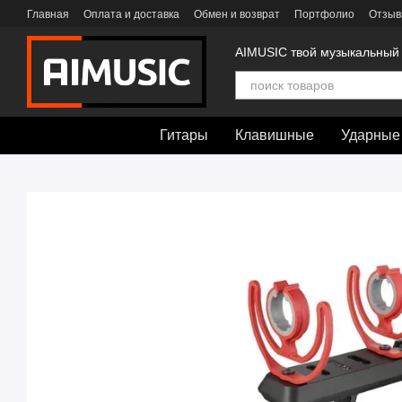
Перейти к основному контенту
Главная
Оплата и доставка
Обмен и возврат
Портфолио
Отзыв
AIMUSIC твой музыкальный
Гитары
Клавишные
Ударные