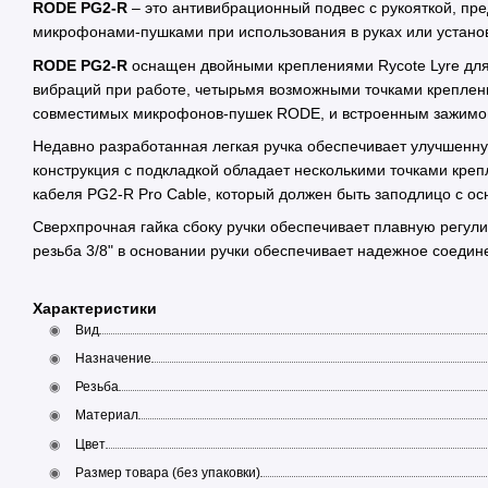
RODE PG2-R
– это антивибрационный подвес с рукояткой, пр
микрофонами-пушками при использования в руках или установк
RODE PG2-R
оснащен двойными креплениями Rycote Lyre дл
вибраций при работе, четырьмя возможными точками креплен
совместимых микрофонов-пушек RODE, и встроенным зажимом
Недавно разработанная легкая ручка обеспечивает улучшенну
конструкция с подкладкой обладает несколькими точками кре
кабеля PG2-R Pro Cable, который должен быть заподлицо с о
Сверхпрочная гайка сбоку ручки обеспечивает плавную регули
резьба 3/8" в основании ручки обеспечивает надежное соеди
Характеристики
Вид
Назначение
Резьба
Материал
Цвет
Размер товара (без упаковки)