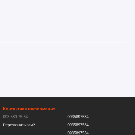
Контактная информация
093 589-75-34
0935897534
0935897534
Перезвонить вам?
0935897534