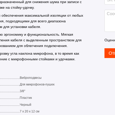
едназначенный для снижения шума при записи с
е на стойку-удочку.
я обеспечения максимальной изоляции от любых
ия, подходящими для всего диапазона
 для установки кабеля.
ю эргономику и функциональность. Мягкая
Оцени
пления кабеля с выделенным пространством для
снованием для облегчения подключения.
От
ровку угла наклона микрофона, в то время как
нение с микрофонными стойками и удочками.
Виброподвесы
Для микрофонов-пушек
3/8"
Пластик
Черный
7 x 20 x 12 см