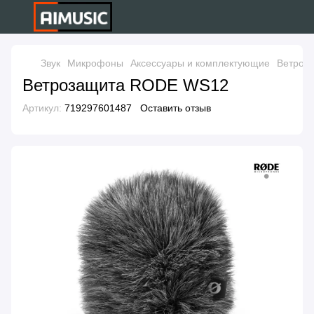
Звук
Микрофоны
Аксессуары и комплектующие
Ветроз
Ветрозащита RODE WS12
Артикул:
719297601487
Оставить отзыв