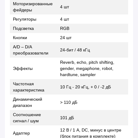
Моторизированные
4 шт
фейдеры
Регуляторы
4 шт
Подсветка
RGB
Кнопки
24 шт
A/D – D/A
24-бит / 48 кГц
преобразователи
Reverb, echo, pitch shifting,
Эффекты
gender, megaphone, robot,
hardtune, sampler
Частотная
10 Гц - 20 кГц, + 0 / -2 дБ
характеристика
Динамический
> 110 дБ
диапазон
Соотношение
101 дБ
сигнал / шум
12 В / 1 А, DC, минус в центре
Адаптер
(блок питания в комплекте)