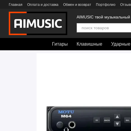
Перейти к основному контенту
Главная
Оплата и доставка
Обмен и возврат
Портфолио
Отзыв
AIMUSIC твой музыкальный
Гитары
Клавишные
Ударные