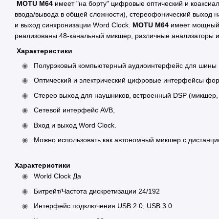
MOTU M64
имеет "на борту" цифровые оптический и коакси
ввода/вывода в общей сложности), стереофонический выход 
и выход синхронизации Word Clock.
MOTU M64
имеет мощный 
реализованы 48-канальный микшер, различные анализаторы 
Характеристики
Полурэковый компьютерный аудиоинтерфейс для шины US
Оптический и электрический цифровые интерфейсы форм
Стерео выход для наушников, встроенный DSP (микшер,
Сетевой интерфейс AVB,
Вход и выход Word Clock.
Можно использовать как автономный микшер с дистанци
Характеристики
World Clock Да
Битрейт/Частота дискретизации 24/192
Интерфейс подключения USB 2.0; USB 3.0