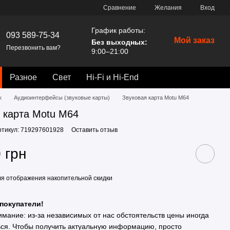
Сравнение
Желания
Вход
График работы:
093 589-75-34
Мой заказ
Без выходных:
Перезвонить вам?
9:00–21:00
Разное
Свет
Hi-Fi и Hi-End
к
Аудиоинтерфейсы (звуковые карты)
Звуковая карта Motu M64
 карта Motu M64
ртикул: 719297601928
Оставить отзыв
 грн
я отображения накопительной скидки
покупатели!
имание: из-за независимых от нас обстоятельств цены иногда
ься. Чтобы получить актуальную информацию, просто