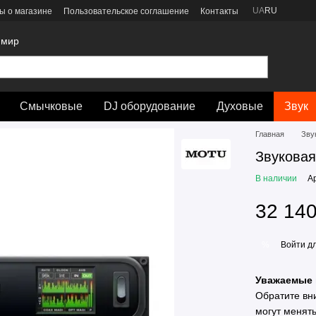
UA
RU
ы о магазине
Пользовательское соглашение
Контакты
 мир
Смычковые
DJ оборудование
Духовые
Звук
Главная
Зву
Звуковая
В наличии
А
32 140
Войти
дл
%
Уважаемые 
Обратите вн
могут менят