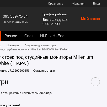
Сравнение
Желания
Вход
График работы:
093 589-75-34
Мой заказ
Без выходных:
Перезвонить вам?
9:00–21:00
Разное
Свет
Hi-Fi и Hi-End
к
Мониторы
Подставки для мониторов
под студийные мониторы Millenium BS-500 White ( ПАРА )
 стоек под студийные мониторы Millenium
hite ( ПАРА )
ртикул: 719297600856
Оставить отзыв
грн
я отображения накопительной скидки
покупатели!