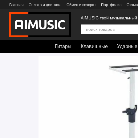
Перейти к основному контенту
Главная
Оплата и доставка
Обмен и возврат
Портфолио
Отзыв
AIMUSIC твой музыкальный
Гитары
Клавишные
Ударные