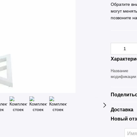
Обратите вн
могут менят
позвоните н
Характери
Название
модификации
Поделитьс
Доставка
Новый отз