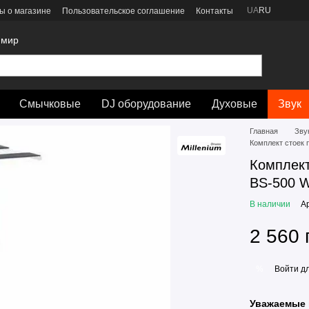
UA
RU
ы о магазине
Пользовательское соглашение
Контакты
 мир
Смычковые
DJ оборудование
Духовые
Звук
Главная
Зву
Комплект стоек 
Комплект
BS-500 W
В наличии
А
2 560 
Войти
дл
%
Уважаемые 