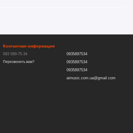
Контактная информация
093 589-75-34
0935897534
0935897534
Перезвонить вам?
0935897534
aimusic.com.ua@gmail.com