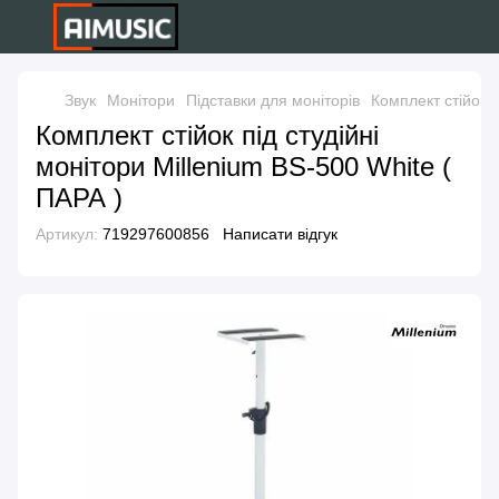
Звук
Монітори
Підставки для моніторів
Комплект стійок п
Комплект стійок під студійні
монітори Millenium BS-500 White (
ПАРА )
Артикул:
719297600856
Написати відгук