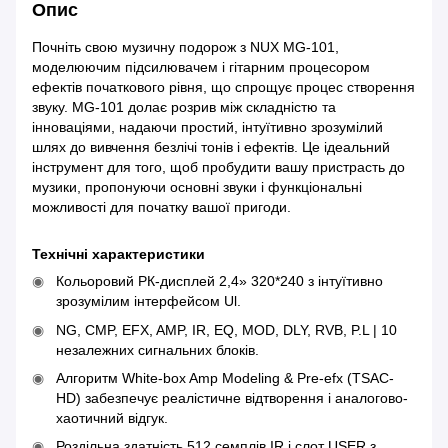
Опис
Почніть свою музичну подорож з NUX MG-101,
моделюючим підсилювачем і гітарним процесором
ефектів початкового рівня, що спрощує процес створення
звуку. MG-101 долає розрив між складністю та
інноваціями, надаючи простий, інтуїтивно зрозумілий
шлях до вивчення безлічі тонів і ефектів. Це ідеальний
інструмент для того, щоб пробудити вашу пристрасть до
музики, пропонуючи основні звуки і функціональні
можливості для початку вашої пригоди.
Технічні характеристики
Кольоровий РК-дисплей 2,4» 320*240 з інтуїтивно
зрозумілим інтерфейсом Ul.
NG, CMP, EFX, AMP, IR, EQ, MOD, DLY, RVB, P.L | 10
незалежних сигнальних блоків.
Алгоритм White-box Amp Modeling & Pre-efx (TSAC-
HD) забезпечує реалістичне відтворення і аналогово-
хаотичний відгук.
Роздільна здатність 512 семплів IR і слот USER з