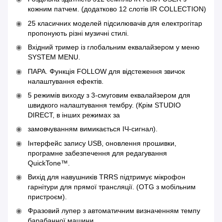
кожним патчем. (додатково 12 слотів IR COLLECTION)
25 класичних моделей підсилювачів для електрогітар
пропонують різні музичні стилі.
Вхідний тример із глобальним еквалайзером у меню
SYSTEM MENU.
ПАРА. Функція FOLLOW для відстеження звичок
налаштування ефектів.
5 режимів виходу з 3-смуговим еквалайзером для
швидкого налаштування тембру. (Крім STUDIO
DIRECT, в інших режимах за
замовчуванням вимикається ІЧ-сигнал).
Інтерфейс запису USB, оновлення прошивки,
програмне забезпечення для редагування
QuickTone™.
Вихід для навушників TRRS підтримує мікрофон
гарнітури для прямої трансляції. (OTG з мобільним
пристроєм).
Фразовий лупер з автоматичним визначенням темпу
барабанної машини.