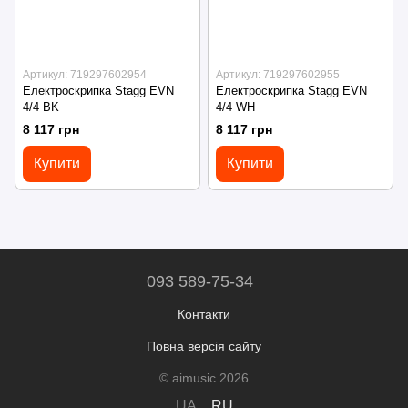
Артикул: 719297602954
Артикул: 719297602955
Електроскрипка Stagg EVN
Електроскрипка Stagg EVN
4/4 BK
4/4 WH
8 117 грн
8 117 грн
Купити
Купити
093 589-75-34
Контакти
Повна версія сайту
© aimusic 2026
UA
RU