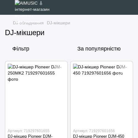
DJ обладнання
DJ-мікшери
DJ-мікшери
Фільтр
За популярністю
Артикул: 719297601655
Артикул: 719297601656
DJ-мікшер Pioneer DJM-
DJ-мікшер Pioneer DJM-450