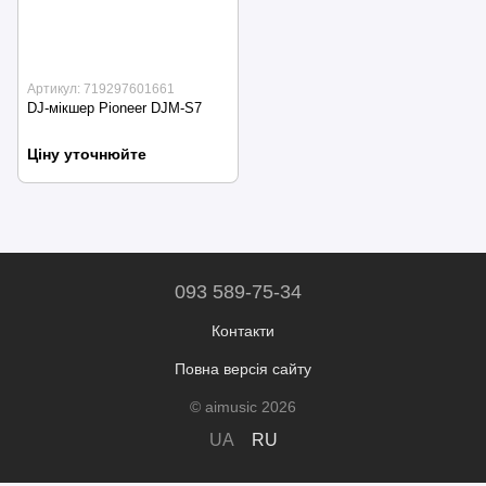
Артикул: 719297601661
DJ-мікшер Pioneer DJM-S7
Ціну уточнюйте
093 589-75-34
Контакти
Повна версія сайту
© aimusic 2026
UA
RU