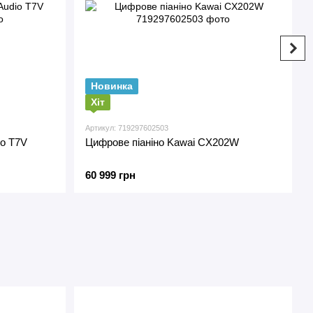
Новинка
Хіт
Артикул: 719297602503
io T7V
Цифрове піаніно Kawai CX202W
60 999 грн