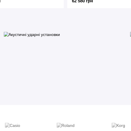
н
62 580 грн