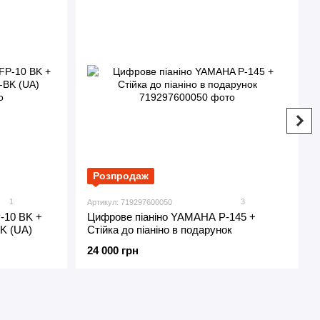
Розпродаж
1
3
Артикул: 719297600050
-10 BK +
Цифрове піаніно YAMAHA P-145 +
K (UA)
Стійка до піаніно в подарунок
24 000 грн