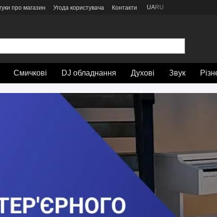
UA
RU
гуки про магазин
Угода користувача
Контакти
Смичкові
DJ обладнання
Духові
Звук
Різн