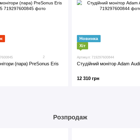
ж
Новинка
Хіт
2
97600845
Артикул: 719297600844
нітори (пара) PreSonus Eris
Студійний монітор Adam Aud
12 310 грн
Розпродаж