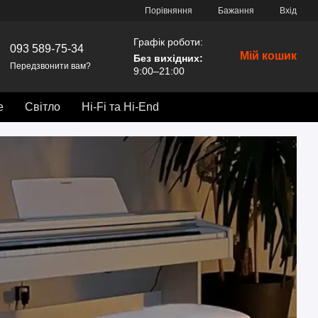
Порівняння
Бажання
Вхід
Графік роботи:
093 589-75-34
Мій кошик
Без вихідних
:
Передзвонити вам?
9:00–21:00
е
Світло
Hi-Fi та Hi-End