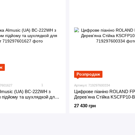
ж
Розпродаж
1
97601627
Артикул: 719297600334
Imusic (UA) BC-222WH з
Цифрове піаніно ROLAND FP
 підйому та шухлядкой для
Деревʼяна Стійка KSCFP10-B
27 430 грн