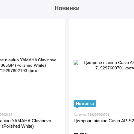
Новинки
Новинка
97602193
Артикул: 719297600701
аніно YAMAHA Clavinova
Цифрове піаніно Casio AP-S
(Polished White)