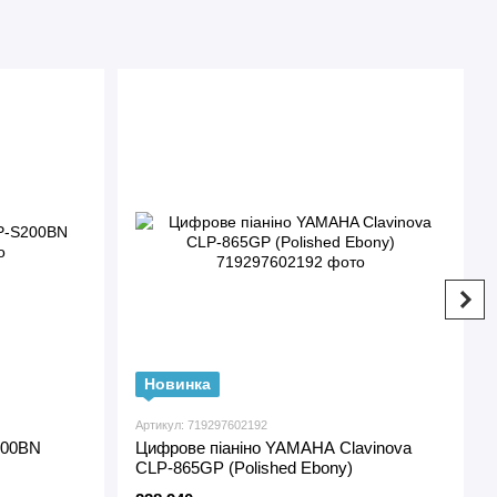
Новинка
Артикул: 719297602192
200BN
Цифрове піаніно YAMAHA Clavinova
CLP-865GP (Polished Ebony)