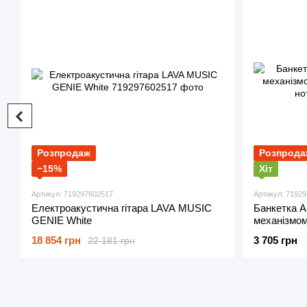
Розпродаж
Розпрода
−15%
Хіт
Артикул: 719297602517
Артикул: 7192
Електроакустична гітара LAVA MUSIC
Банкетка A
GENIE White
механізмом
нот
18 854 грн
3 705 грн
22 181 грн