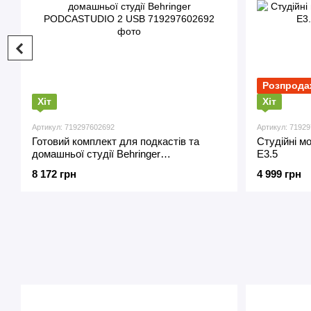
Розпрода
Хіт
Хіт
Артикул: 719297602692
Артикул: 7192
Готовий комплект для подкастів та
Студійні мо
домашньої студії Behringer
E3.5
PODCASTUDIO 2 USB
8 172 грн
4 999 грн