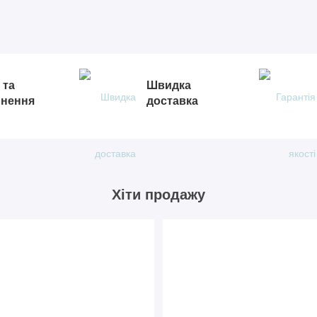
 та
Швидка
рнення
доставка
Хіти продажу