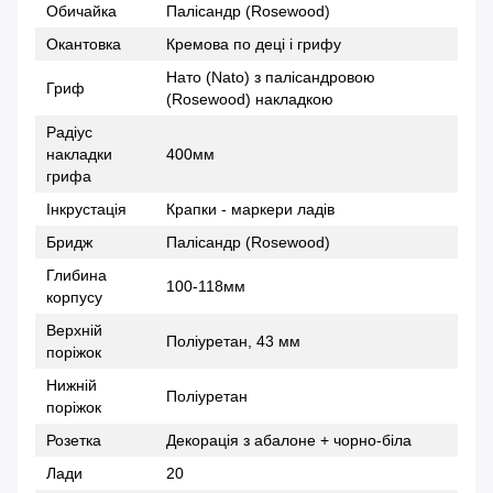
Обичайка
Палісандр (Rosewood)
Окантовка
Кремова по деці і грифу
Нато (Nato) з палісандровою
Гриф
(Rosewood) накладкою
Радіус
накладки
400мм
грифа
Інкрустація
Крапки - маркери ладів
Бридж
Палісандр (Rosewood)
Глибина
100-118мм
корпусу
Верхній
Поліуретан, 43 мм
поріжок
Нижній
Поліуретан
поріжок
Розетка
Декорація з абалоне + чорно-біла
Лади
20