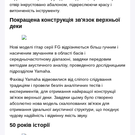
отвір інкрустовано абалоном, підкреслюючи красу і
витонченість інструменту.
Покращена конструкція зв'язок верхньої
деки
Нові моделі гітар серії FG відрізняються більш гучним і
насиченим звучанням в області басів і
середньочастотному діапазоні, завдяки передовим
методам акустичного аналізу, проведеного дослідницьким
підрозділом Yamaha.
Фахівці Yamaha відмовилися від сліпого слідування
традиціям і провели безліч аналітичних тестів і
експериментів, для отримання найкращої конструкції
зв'язок верхньої деки. Завдяки цьому було створено
абсолютно нова модель скалопованих зв'язок для
отримання ідеальної акустичної структури, що поєднує
чудову надійність і відмінну якість звуку.
50 років історії