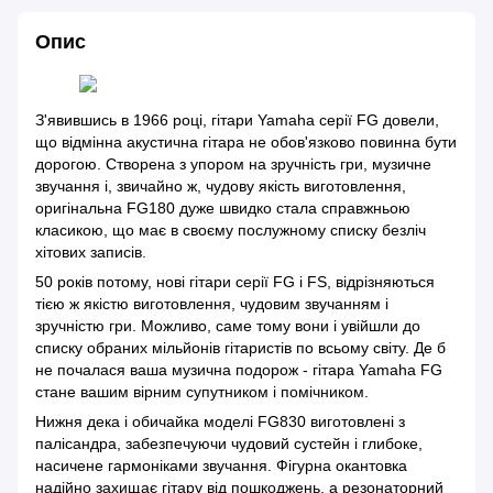
Опис
З'явившись в 1966 році, гітари Yamaha серії FG довели,
що відмінна акустична гітара не обов'язково повинна бути
дорогою. Створена з упором на зручність гри, музичне
звучання і, звичайно ж, чудову якість виготовлення,
оригінальна FG180 дуже швидко стала справжньою
класикою, що має в своєму послужному списку безліч
хітових записів.
50 років потому, нові гітари серії FG і FS, відрізняються
тією ж якістю виготовлення, чудовим звучанням і
зручністю гри. Можливо, саме тому вони і увійшли до
списку обраних мільйонів гітаристів по всьому світу. Де б
не почалася ваша музична подорож - гітара Yamaha FG
стане вашим вірним супутником і помічником.
Нижня дека і обичайка моделі FG830 виготовлені з
палісандра, забезпечуючи чудовий сустейн і глибоке,
насичене гармоніками звучання. Фігурна окантовка
надійно захищає гітару від пошкоджень, а резонаторний