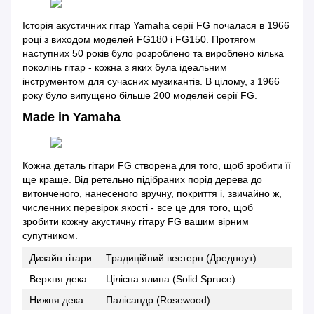
Історія акустичних гітар Yamaha серії FG почалася в 1966
році з виходом моделей FG180 і FG150. Протягом
наступних 50 років було розроблено та вироблено кілька
поколінь гітар - кожна з яких була ідеальним
інструментом для сучасних музикантів. В цілому, з 1966
року було випущено більше 200 моделей серії FG.
Made in Yamaha
Кожна деталь гітари FG створена для того, щоб зробити її
ще краще. Від ретельно підібраних порід дерева до
витонченого, нанесеного вручну, покриття і, звичайно ж,
численних перевірок якості - все це для того, щоб
зробити кожну акустичну гітару FG вашим вірним
супутником.
Дизайн гітари
Традиційний вестерн (Дредноут)
Верхня дека
Цілісна ялина (Solid Spruce)
Нижня дека
Палісандр (Rosewood)