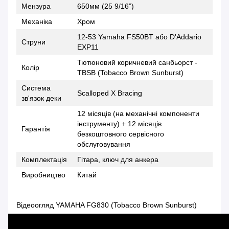
Мензура
650мм (25 9/16”)
Механіка
Хром
12-53 Yamaha FS50BT або D'Addario
Струни
EXP11
Тютюновий коричневий санбьорст -
Колір
TBSB (Tobacco Brown Sunburst)
Система
Scalloped X Bracing
зв'язок деки
12 місяців (на механічні компоненти
інструменту) + 12 місяців
Гарантія
безкоштовного сервісного
обслуговування
Комплектація
Гітара, ключ для анкера
Виробництво
Китай
Відеоогляд YAMAHA FG830 (Tobacco Brown Sunburst)