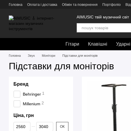
Перейти до основного контенту
Головна
Оплата і доставка
Обмін та повернення
Портфоліо
Від
AIMUSIC твій музичний світ
Гітари
Клавішні
Ударні
Головна
Звук
Монітори
Підставки для моніторів
Підставки для моніторів
Бренд
1
Behringer
2
Millenium
Ціна, грн
Від Ціна, грн
До Ціна, грн
ОК