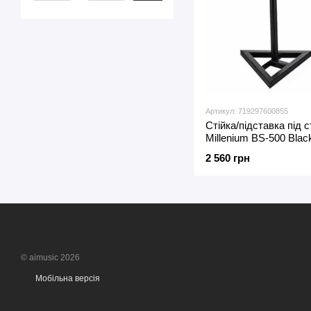
Артикул: 719297600855
Стійка/підставка під 
Millenium BS-500 Black
2 560 грн
© aimusic 2026
Мобільна версія