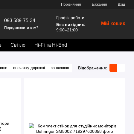
Порівняння
Бажання
Вхід
Графік роботи:
093 589-75-34
Мій кошик
Без вихідних
:
Передзвонити вам?
9:00–21:00
е
Світло
Hi-Fi та Hi-End
Відображення:
евше
спочатку дорожчі
за назвою