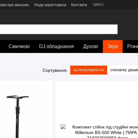
UA
RU
гуки про магазин
Угода користувача
Контакти
Смичкові
DJ обладнання
Духові
Звук
Різн
за популярністю
спочатку деш
Сортування: