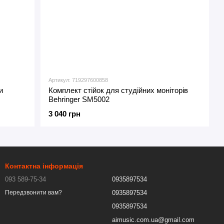
Артикул: 719297600858
и
Комплект стійок для студійних моніторів
Behringer SM5002
3 040 грн
Контактна інформація
093 589-75-34
0935897534
0935897534
Передзвонити вам?
0935897534
aimusic.com.ua@gmail.com