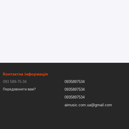
Контактна інформація
093 589-75-34
0935897534
0935897534
Передзвонити вам?
0935897534
aimusic.com.ua@gmail.com