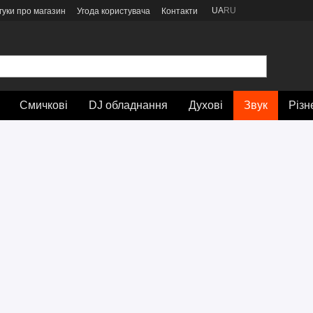
UA
RU
гуки про магазин
Угода користувача
Контакти
Смичкові
DJ обладнання
Духові
Звук
Різн