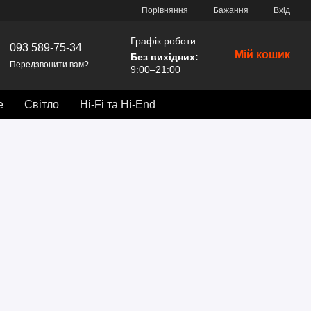
Порівняння
Бажання
Вхід
Графік роботи:
093 589-75-34
Мій кошик
Без вихідних
:
Передзвонити вам?
9:00–21:00
е
Світло
Hi-Fi та Hi-End