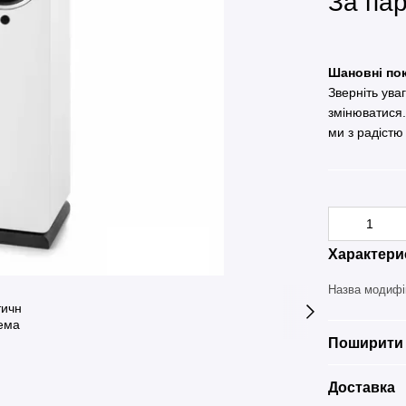
За па
Шановні пок
Зверніть ува
змінюватися
ми з радістю
Характери
Назва модифі
Поширити 
Доставка