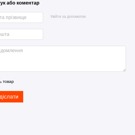
гук або коментар
Увійти за допомогою
ь товар
діслати