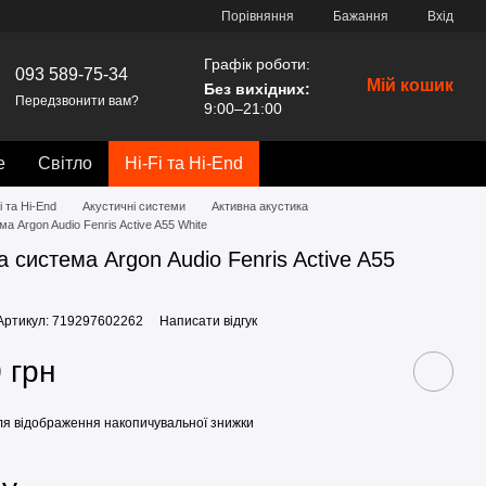
Порівняння
Бажання
Вхід
Графік роботи:
093 589-75-34
Мій кошик
Без вихідних
:
Передзвонити вам?
9:00–21:00
е
Світло
Hi-Fi та Hi-End
i та Hi-End
Акустичні системи
Активна акустика
а Argon Audio Fenris Active A55 White
а система Argon Audio Fenris Active A55
Артикул: 719297602262
Написати відгук
 грн
я відображення накопичувальної знижки