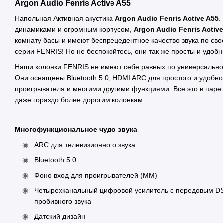
Argon Audio Fenris Active A55
Напольная Активная акустика
Argon Audio Fenris Active A55
.
динамиками и огромным корпусом,
Argon Audio Fenris Activ
комнату басы и имеют беспрецедентное качество звука по сво
серии FENRIS! Но не беспокойтесь, они так же просты и удобн
Наши колонки FENRIS не имеют себе равных по универсальнос
Они оснащены Bluetooth 5.0, HDMI ARC для простого и удобно
проигрывателя и многими другими функциями. Все это в паре к
даже гораздо более дорогим колонкам.
Многофункциональное чудо звука
ARC для телевизионного звука
Bluetooth 5.0
Фоно вход для проигрывателей (MM)
Четырехканальный цифровой усилитель с передовым DS
пробивного звука
Датский дизайн