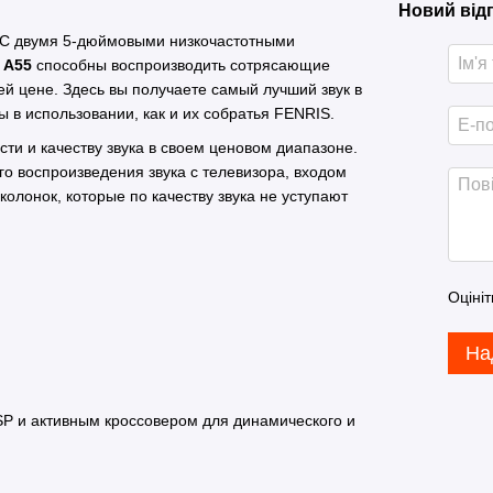
Новий від
 С двумя 5-дюймовыми низкочастотными
e A55
способны воспроизводить сотрясающие
ей цене. Здесь вы получаете самый лучший звук в
ы в использовании, как и их собратья FENRIS.
ти и качеству звука в своем ценовом диапазоне.
го воспроизведения звука с телевизора, входом
олонок, которые по качеству звука не уступают
Оцініт
На
P и активным кроссовером для динамического и