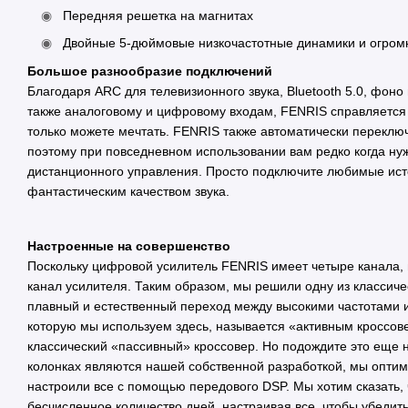
Передняя решетка на магнитах
Двойные 5-дюймовые низкочастотные динамики и огромн
Большое разнообразие подключений
Благодаря ARC для телевизионного звука, Bluetooth 5.0, фоно
также аналоговому и цифровому входам, FENRIS справляется 
только можете мечтать. FENRIS также автоматически перекл
поэтому при повседневном использовании вам редко когда нуж
дистанционного управления. Просто подключите любимые исто
фантастическим качеством звука.
Настроенные на совершенство
Поскольку цифровой усилитель FENRIS имеет четыре канала,
канал усилителя. Таким образом, мы решили одну из классич
плавный и естественный переход между высокими частотами и
которую мы используем здесь, называется «активным кроссове
классический «пассивный» кроссовер. Но подождите это еще не
колонках являются нашей собственной разработкой, мы оптим
настроили все с помощью передового DSP. Мы хотим сказать,
бесчисленное количество дней, настраивая все, чтобы убедить