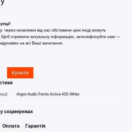
ру
упці!
гу: через незалежні від нас обставини ціни іноді можуть
. Щоб отримати актуальну інформацію, зателефонуйте нам —
 відповімо на всі Ваші запитання.
Купити
стики
кації
Argon Audio Fenris Active A55 White
у соцмережах
Оплата
Гарантія