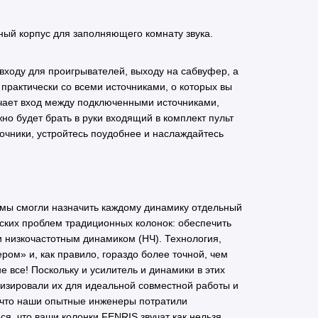
ый корпус для заполняющего комнату звука.
 входу для проигрывателей, выходу на сабвуфер, а
практически со всеми источниками, о которых вы
ючает вход между подключенными источниками,
но будет брать в руки входящий в комплект пульт
чники, устройтесь поудобнее и наслаждайтесь
 мы смогли назначить каждому динамику отдельный
еских проблем традиционных колонок: обеспечить
 низкочастотным динамиком (НЧ). Технология,
ром» и, как правило, гораздо более точной, чем
 все! Поскольку и усилитель и динамики в этих
изировали их для идеальной совместной работы и
 что наши опытные инженеры потратили
ся, что ваши колонки FENRIS звучат как нельзя