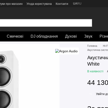
UA
RU
гуки про магазин
Угода користувача
Контакти
Смичкові
DJ обладнання
Духові
Звук
Різн
Головна
Hi-F
Акустична систем
Акустичн
White
В наявності
44 130
Увійти
дл
%