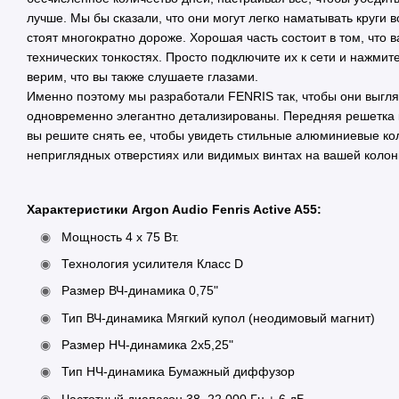
лучше. Мы бы сказали, что они могут легко наматывать круги 
стоят многократно дороже. Хорошая часть состоит в том, что 
технических тонкостях. Просто подключите их к сети и нажмит
верим, что вы также слушаете глазами.
Именно поэтому мы разработали FENRIS так, чтобы они выгляд
одновременно элегантно детализированы. Передняя решетка кр
вы решите снять ее, чтобы увидеть стильные алюминиевые кол
неприглядных отверстиях или видимых винтах на вашей колон
Характеристики Argon Audio Fenris Active A55:
Мощность 4 x 75 Вт.
Технология усилителя Класс D
Размер ВЧ-динамика 0,75"
Тип ВЧ-динамика Мягкий купол (неодимовый магнит)
Размер НЧ-динамика 2х5,25"
Тип НЧ-динамика Бумажный диффузор
Частотный диапазон 38–22.000 Гц ± 6 дБ