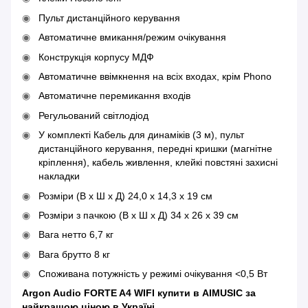
Пульт дистанційного керування
Автоматичне вмикання/режим очікування
Конструкція корпусу МДФ
Автоматичне ввімкнення на всіх входах, крім Phono
Автоматичне перемикання входів
Регульований світлодіод
У комплекті Кабель для динаміків (3 м), пульт
дистанційного керування, передні кришки (магнітне
кріплення), кабель живлення, клейкі повстяні захисні
накладки
Розміри (В x Ш x Д) 24,0 x 14,3 x 19 см
Розміри з пачкою (В x Ш x Д) 34 x 26 x 39 см
Вага нетто 6,7 кг
Вага брутто 8 кг
Споживана потужність у режимі очікування <0,5 Вт
Argon Audio FORTE A4 WIFI купити в AIMUSIC за
найкращою ціною в Україні.