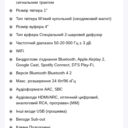
сигнальним трактом
Розмір твітера 1"
Тип твітера М'який купольний (неодимовий магніт)
Розмір вуфера 4"
Тип вуфера Спеціальний 2-шаровий дифузор
Частотний діапазон 50-20 000 Гц ± 3 дБ
WiFi
Бездротове з'єднання Bluetooth, Apple Airplay 2,
Google Cast, Spotify Connect, DTS Play-Fi,
Версія Bluetooth Bluetooth 4.2
Макс. розширення 24 біт/96 кГц
Аудіоформати AAC, SBC
Аудіовходи HDMI/ARC, оптичний цифровий,
аналоговий RCA, програвач (MM)
Інші входи USB (прошивка)
Виходи Sub-out
Клеми Позолочені