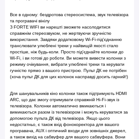
Все в одному: бездротова стереосистема, звук телевізора
та програвачі вінілу
З FORTE WIFI ви нарешті зможете насолодитися
справжнім стереозвуком, не жертвуючи зручністю
використання. Завдяки додатковому Wi-Fi-під'єднанню
транслювати улюблені треки у найвищій якості стало
простіше, ніж будь-коли. Просто під'єднайте колонки до
Wi-Fi, і ви готові до роботи. Ви можете вивести колонки з
режиму очікування, вибрати улюблені треки та керувати
гучністю прямо з вашого пристрою. Пульт ДК не потрібен
(хоча пульт ДК для цих колонок насправді досить гарний!)
Для шанувальників кіно колонки також підтримують HDMI
ARC, що дає змогу отримувати справжній Hi-Fi-звук із
телевізора. Колонки автоматично вмикаються і
вимикаються разом із телевізором і можуть керуватися за
допомогою пульта ДК від телевізора. Якщо цього
недостатньо, є також вхід фонокоректора для вашого
програвача, AUX і оптичний входи для зовнішніх джерел,
а також вихід на сабвуфер для вашого сабвуфера. Вони