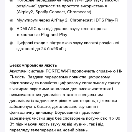
роздільної здатності та простоти використання
(Airplay2, Spotify Connect, Chromecast)
Мультирум через AirPlay 2, Chromecast і DTS Play-Fi
HDMI ARC для під'єднання звуку телевізора за
технологією Plug-and-Play
Цифрові входи з підтримкою звуку високої роздільної
здатності до 24 біт/96 кГц
Безкомпромісна якість
Акустичні системи FORTE Wi-Fi пропонують справжню Hi-
Fi-якість. Завдяки передовому повністю цифровому
підсилювачу та повністю цифровому сигнальному тракту
з чотирма окремими каналами для високочастотних і
низькочастотних динаміків, а також спеціальним
динамікам із наднизьким рівнем спотворень, ці колонки
забезпечують багате, деталізоване звучання і
фантастичну динаміку. Вбудований підсилювач
забезпечує чистий звук без спотворень потужністю 4 x 80
Вт, піднімаючи якість звуку як від музики, так і від
перегляду телепередач на новий рівень.