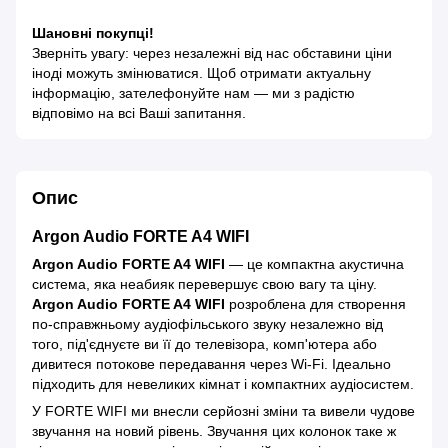
Шановні покупці!
Зверніть увагу: через незалежні від нас обставини ціни
іноді можуть змінюватися. Щоб отримати актуальну
інформацію, зателефонуйте нам — ми з радістю
відповімо на всі Ваші запитання.
Опис
Argon Audio FORTE A4 WIFI
Argon Audio FORTE A4 WIFI
— це компактна акустична
система, яка неабияк перевершує свою вагу та ціну.
Argon Audio FORTE A4 WIFI
розроблена для створення
по-справжньому аудіофільського звуку незалежно від
того, під'єднуєте ви її до телевізора, комп'ютера або
дивитеся потокове передавання через Wi-Fi. Ідеально
підходить для невеликих кімнат і компактних аудіосистем.
У FORTE WIFI ми внесли серйозні зміни та вивели чудове
звучання на новий рівень. Звучання цих колонок таке ж