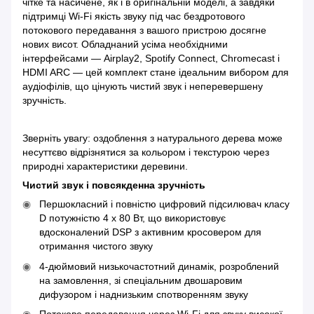
чітке та насичене, як і в оригінальній моделі, а завдяки
підтримці Wi-Fi якість звуку під час бездротового
потокового передавання з вашого пристрою досягне
нових висот. Обладнаний усіма необхідними
інтерфейсами — Airplay2, Spotify Connect, Chromecast і
HDMI ARC — цей комплект стане ідеальним вибором для
аудіофілів, що цінують чистий звук і неперевершену
зручність.
Зверніть увагу: оздоблення з натурального дерева може
несуттєво відрізнятися за кольором і текстурою через
природні характеристики деревини.
Чистий звук і повсякденна зручність
Першокласний і повністю цифровий підсилювач класу
D потужністю 4 x 80 Вт, що використовує
вдосконалений DSP з активним кросовером для
отримання чистого звуку
4-дюймовий низькочастотний динамік, розроблений
на замовлення, зі спеціальним двошаровим
дифузором і наднизьким спотворенням звуку
Потокове передавання через Wi-Fi для звуку високої