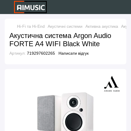
Hi-Fi та Hi-End
Акустичні системи
Активна акустика
Акус
Акустична система Argon Audio
FORTE A4 WIFI Black White
Артикул:
719297602265
Написати відгук