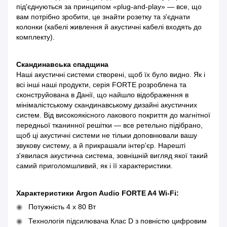
під'єднуються за принципом «plug-and-play» — все, що
вам потрібно зробити, це знайти розетку та з'єднати
колонки (кабелі живлення й акустичні кабелі входять до
комплекту).
Скандинавська спадщина
Наші акустичні системи створені, щоб їх було видно. Як і
всі інші наші продукти, серія FORTE розроблена та
сконструйована в Данії, що найшло відображення в
мінімалістському скандинавському дизайні акустичних
систем. Від високоякісного лакового покриття до магнітної
передньої тканинної решітки — все ретельно підібрано,
щоб ці акустичні системи не тільки доповнювали вашу
звукову систему, а й прикрашали інтер'єр. Нарешті
з'явилася акустична система, зовнішній вигляд якої такий
самий приголомшливий, як і її характеристики.
Характеристики Argon Audio FORTE A4 Wi-Fi:
Потужність 4 x 80 Вт
Технологія підсилювача Клас D з повністю цифровим