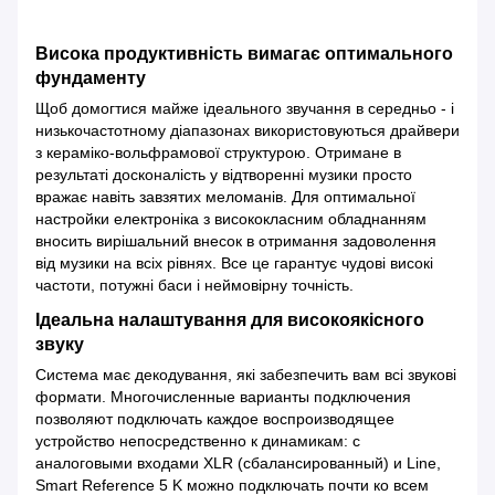
Висока продуктивність вимагає оптимального
фундаменту
Щоб домогтися майже ідеального звучання в середньо - і
низькочастотному діапазонах використовуються драйвери
з кераміко-вольфрамової структурою. Отримане в
результаті досконалість у відтворенні музики просто
вражає навіть завзятих меломанів. Для оптимальної
настройки електроніка з висококласним обладнанням
вносить вирішальний внесок в отримання задоволення
від музики на всіх рівнях. Все це гарантує чудові високі
частоти, потужні баси і неймовірну точність.
Ідеальна налаштування для високоякісного
звуку
Система має декодування, які забезпечить вам всі звукові
формати. Многочисленные варианты подключения
позволяют подключать каждое воспроизводящее
устройство непосредственно к динамикам: с
аналоговыми входами XLR (сбалансированный) и Line,
Smart Reference 5 K можно подключать почти ко всем