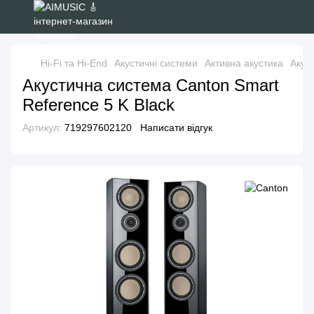
Hi-Fi та Hi-End
Акустичні системи
Активна акустика
Акус
Акустична система Canton Smart
Reference 5 K Black
Артикул:
719297602120
Написати відгук